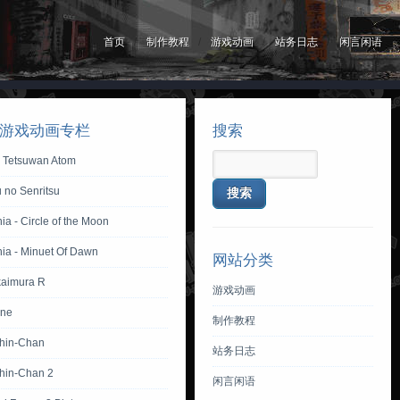
首页
制作教程
游戏动画
站务日志
闲言闲语
游戏动画专栏
搜索
y Tetsuwan Atom
 no Senritsu
ia - Circle of the Moon
nia - Minuet Of Dawn
网站分类
aimura R
游戏动画
one
制作教程
hin-Chan
站务日志
hin-Chan 2
闲言闲语