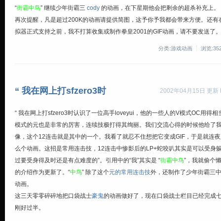
“
街霸中鸟
” 继续少年街霸三
cody
的动画，在下星期他会把剩余的超杀补充上。
再次提醒，凡是超过200K的动画请提供简图，这予你予我都会带来方便。还有
拟器正式支持之前，我不打算收集或制作拳皇2001的GIF动画，请不要发送了
分类:游戏动画
浏览:35
“ 我在网上打sfzero3时
2002年04月15日 更新 By
“ 我在网上打sfzero3时认识了一位高手loveyui，他的一些人的V模式OC用得
模式的元也是非常的厉害，连续技极打得其绚丽。我们交流心得的时候他给了
像，这个12连击就是其中的一个。我看了就忍不住想把它变成GIF，于是就连
么个动画。这招是常用连击技，12连击中惨影后的LP+蛇咬叭其实是可以受身
过要受身得及时还是有点难度的”。引用中的“我”其实是 “
街霸中鸟
”，我就偷个
的介绍作为更新了。“
中鸟
” 除了这个
元的常用连击技
外，还制作了少年街霸三
动画。
这三天零零碎碎地把口袋战士
豪鬼
的动画做好了，现在口袋战士栏目已经完成
刚好过半。