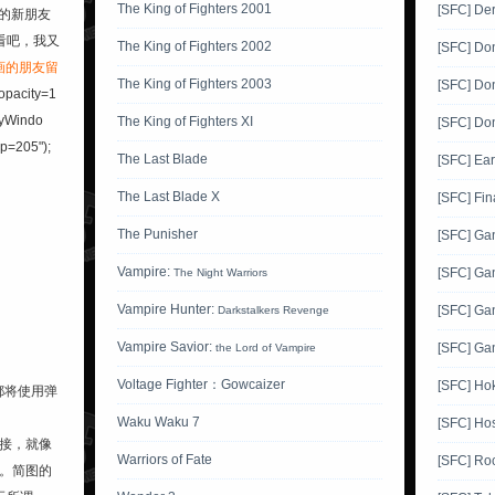
The King of Fighters 2001
[SFC] Der
的新朋友
看吧，我又
The King of Fighters 2002
[SFC] Do
画的朋友留
The King of Fighters 2003
[SFC] Do
.opacity=1
ayWindo
The King of Fighters XI
[SFC] Do
op=205");
The Last Blade
[SFC] Ea
The Last Blade X
[SFC] Fin
The Punisher
[SFC] G
Vampire:
[SFC] Ga
The Night Warriors
Vampire Hunter:
[SFC] Ga
Darkstalkers Revenge
Vampire Savior:
[SFC] Ga
the Lord of Vampire
Voltage Fighter：Gowcaizer
[SFC] Ho
都将使用弹
Waku Waku 7
[SFC] Hos
接，就像
Warriors of Fate
[SFC] Ro
。简图的