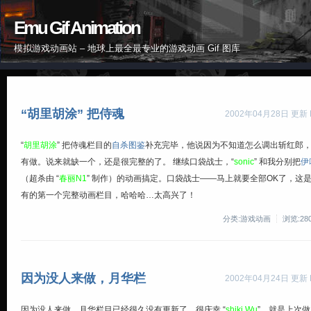
Emu Gif Animation
模拟游戏动画站 – 地球上最全最专业的游戏动画 Gif 图库
“胡里胡涂” 把侍魂
2002年04月28日 更新 By
“
胡里胡涂
” 把侍魂栏目的
自杀图鉴
补充完毕，他说因为不知道怎么调出斩红郎
有做。说来就缺一个，还是很完整的了。 继续口袋战士，“
sonic
” 和我分别把
伊
（超杀由 “
春丽N1
” 制作）的动画搞定。口袋战士——马上就要全部OK了，这
有的第一个完整动画栏目，哈哈哈…太高兴了！
分类:游戏动画
浏览:28
因为没人来做，月华栏
2002年04月24日 更新 By
因为没人来做，月华栏目已经很久没有更新了。很庆幸 “
shiki Wu
”，就是上次