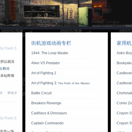
街机游戏动画专栏
家用机
 Flash.S
1944: The Loop Master
Astro Bo
，所以就没
Alien VS Predator
Boukyaku
吹
和
肯
Art of Fighting 2
Castlevan
是本站即将
Art of Fighting 3:
Castleva
The Path of the Warrior
02
评论:0
Battle Circuit
Chohmak
Breakers Revenge
Comix Z
Cadillacs & Dinosaurs
Crayon S
 Flash.S
Captain Commando
Crayon S
做月华一场