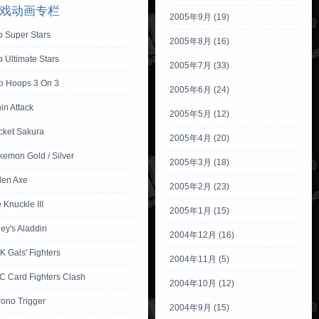
戏动画专栏
2005年9月 (19)
p Super Stars
2005年8月 (16)
 Ultimate Stars
2005年7月 (33)
io Hoops 3 On 3
2005年6月 (24)
in Attack
2005年5月 (12)
cket Sakura
2005年4月 (20)
emon Gold / Silver
2005年3月 (18)
den Axe
2005年2月 (23)
 Knuckle III
2005年1月 (15)
ey's Aladdin
2004年12月 (16)
 Gals' Fighters
2004年11月 (5)
C Card Fighters Clash
2004年10月 (12)
rono Trigger
2004年9月 (15)