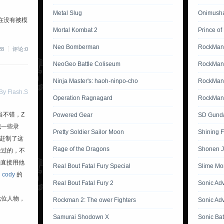
Metal Slug
Onimusha
在没有被模
Mortal Kombat 2
Prince of
。
Neo Bomberman
RockMan
28
评论:0
NeoGeo Battle Coliseum
RockMan
Ninja Master's: haoh-ninpo-cho
RockMan 
 Flash.S
Operation Ragnagard
RockMan 
相当不错，Z
Powered Gear
SD Gunda
我一些录
Pretty Soldier Sailor Moon
Shining 
夜赶制了这
Rage of the Dragons
Shonen J
躲过的，不
懒直接用他
Real Bout Fatal Fury Special
Slime Mo
中
cody
的
Real Bout Fatal Fury 2
Sonic Ad
七位人物，
Rockman 2: The ower Fighters
Sonic Ad
Samurai Shodown X
Sonic Bat