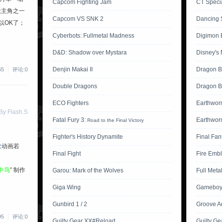
Capcom Fighting Jam
CT Specia
大主角之一
Capcom VS SNK 2
Dancing 
以OK了；
Cyberbots: Fullmetal Madness
Digimon B
D&D: Shadow over Mystara
Disney's 
Denjin Makai II
Dragon B
65
评论:0
Double Dragons
Dragon Ba
ECO Fighters
Earthwor
 Flash.S
Fatal Fury 3:
Earthwor
Road to the Final Victory
Fighter's History Dynamite
Final Fan
吹
动画若
Final Fight
Fire Emb
中鸟
” 制作
Garou: Mark of the Wolves
Full Meta
Giga Wing
Gameboy 
Gunbird 1 / 2
Groove A
95
评论:0
Guilty Gear XX#Reload
Guilty Ge