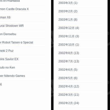
es of Phantasia
2003年3月 (1)
mon Castle Dracula X
2003年2月 (2)
kman X6
2003年1月 (8)
urai Shodown WR
2002年12月 (4)
ken Densetsu
2002年11月 (3)
r Robot Taisen α Special
2002年10月 (1)
meki 2 Puz
2002年8月 (13)
ire Savior EX
2002年7月 (13)
kuto no Ken
2002年6月 (5)
per Nitendo Games
2002年5月 (6)
帖
2002年4月 (12)
2002年3月 (11)
2002年2月 (24)