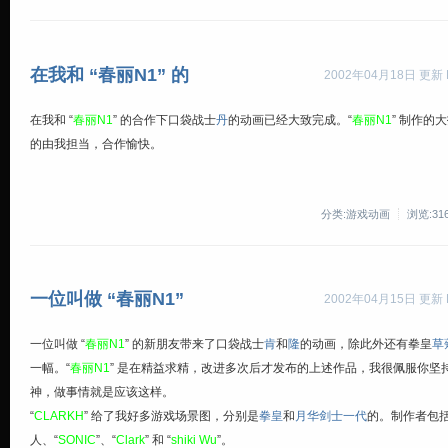
在我和 “春丽N1” 的
2002年04月18日 更新 By
在我和 “
春丽N1
” 的合作下口袋战士
丹
的动画已经大致完成。“
春丽N1
” 制作的
的由我担当，合作愉快。
分类:游戏动画
浏览:31
一位叫做 “春丽N1”
2002年04月15日 更新 By
一位叫做 “
春丽N1
” 的新朋友带来了口袋战士
肯
和
隆
的动画，除此外还有拳皇
草
一幅。“
春丽N1
” 是在精益求精，改进多次后才发布的上述作品，我很佩服你坚
神，做事情就是应该这样。
“
CLARKH
” 给了我好多游戏场景图，分别是
拳皇
和
月华剑士一代
的。制作者包
人、“
SONIC
”、“
Clark
” 和 “
shiki Wu
”。