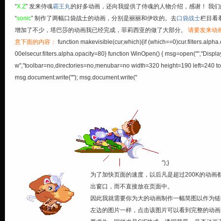
“
X.Z
” 发来侍魂
霸王丸
的好多动画，还向我提供了侍魂的人物介绍，感谢！ 我们
“
sonic
” 制作了两幅口袋战士的动画，分别是丽丽和伊吹的。去
口袋战士
栏目看
增加了不少，塔巴莎的动画我已经完成，菲莉西亚的做了大部分。
请要发来动
意下面的内容：
function makevisible(cur,which){if (which==0)cur.filters.alpha
00elsecur.filters.alpha.opacity=80} function WinOpen() { msg=open("","Displ
w","toolbar=no,directories=no,menubar=no width=320 height=190 left=240 t
msg.document.write(""); msg.document.write("
");}
为了加快页面的速度，以后凡是超过200K的动画
出窗口，而不直接放在页面中。
因此我就需要你为大的动画制作一幅简图以作为链
左边的图片一样，点击该图片可以看到完整的动画