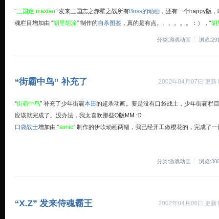
“
三国迷 maxiao
” 发来三国志之赤壁之战所有
Boss的动画
，还有一个happy版，
魂栏目增加由 “
胡里胡涂
” 制作的
自杀图鉴
，真的是有点。。。。。。：），“
胡
分类:游戏动画
浏览:29
“街霸中鸟” 补充了
2002年04月07日 更新 By
“
街霸中鸟
” 补充了少年街霸
本田
的超杀动画。要是没有口袋战士，少年街霸栏
应该就完成了。没办法，我太喜欢那些Q版MM :D
口袋战士
增加由 “
sonic
” 制作的伊吹动画两幅，我已经开工做樱花的，完成了一
分类:游戏动画
浏览:30
“X.Z” 发来侍魂霸王
2002年04月06日 更新 By