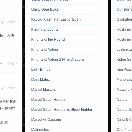
Guilty Gear Isuka
Gunstar 
Kabuki Klash: Far East of Eden
Gyakuten
 Flash.S
Kizuna Encounter
Hoshi no
大招，其他
Knights of the Round
Hoshi no 
Knights of Valour
Justice L
Knights of Valour 2 Nine Dragons
Kidou Se
67
评论:0
Light Bringer
Kim Poss
Mars Matrix
Mario an
 Flash.S
Martial Masters
Mawaru M
Marvel Super Heroes
Naruto
薙京
的超杀
持不懈的精
Marvel Super Heroes vs Street Fighter
Naruto S
Marvel vs Capcom
Ninja 5-0
括他本
Matrimelee
One Piec