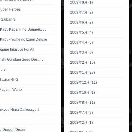
2009年8月 (1)
Super Heroes
2009年7月 (2)
 Saiban 3
2009年6月 (2)
 Kirby Kagami no Daimeikyuu
2009年5月 (4)
Kirby - Yume no Izumi Deluxe
2009年4月 (5)
eague Injustice For All
2009年3月 (6)
nshi Gundam Seed Destiny
2009年2月 (16)
ible
2009年1月 (23)
d Luigi RPG
2008年12月 (11)
ade in Wario
2008年10月 (1)
2008年8月 (11)
aikyou Ninja Daikessyu 2
2008年7月 (9)
2008年2月 (1)
e Dragon Dream