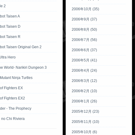
tle 2
2006年10月 (35)
bot Taisen A
2006年9月 (37)
bot Taisen D
2006年8月 (50)
bot Taisen R
2006年7月 (56)
ot Taisen Original Gen 2
2006年6月 (37)
Ultra Hero
2006年5月 (41)
the World- Narikiri Dungeon 3
2006年4月 (24)
utant Ninja Turtles
2006年3月 (12)
of Fighters EX
2006年2月 (10)
of Fighters EX2
2006年1月 (26)
der - The Prophecy
2005年12月 (23)
 no Chi Riviera
2005年11月 (10)
2005年10月 (6)