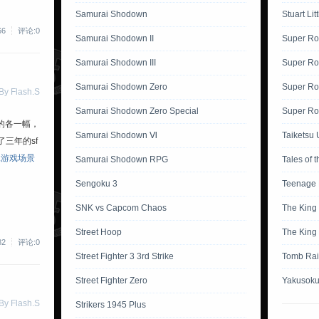
Samurai Shodown
Stuart Lit
66
评论:0
Samurai Shodown II
Super Ro
Samurai Shodown III
Super Ro
Samurai Shodown Zero
Super Ro
 Flash.S
Samurai Shodown Zero Special
Super Rob
的各一幅，
Samurai Shodown Ⅵ
Taiketsu 
三年的sf
二游戏场景
Samurai Shodown RPG
Tales of 
Sengoku 3
Teenage M
SNK vs Capcom Chaos
The King 
Street Hoop
The King 
82
评论:0
Street Fighter 3 3rd Strike
Tomb Rai
Street Fighter Zero
Yakusoku
 Flash.S
Strikers 1945 Plus