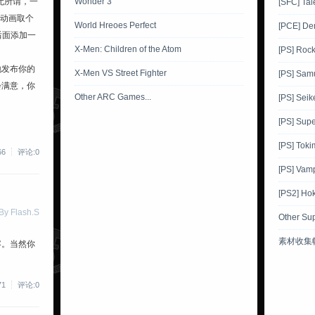
无所谓，一
Wonder 3
[SFC] Tal
给动画取个
World Hreoes Perfect
[PCE] De
在后面添加一
X-Men: Children of the Atom
[PS] Roc
地发布你的
X-Men VS Street Fighter
[PS] Sam
会满意，你
Other ARC Games...
[PS] Sei
[PS] Supe
[PS] Toki
66
评论:0
[PS] Vamp
[PS2] Ho
 Flash.S
Other Su
素材收集
容。当然你
71
评论:0