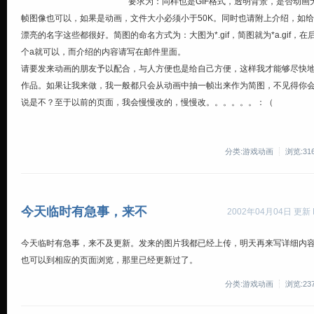
要求为：同样也是GIF格式，透明背景，是否动画
帧图像也可以，如果是动画，文件大小必须小于50K。同时也请附上介绍，如
漂亮的名字这些都很好。简图的命名方式为：大图为*.gif，简图就为*a.gif，
个a就可以，而介绍的内容请写在邮件里面。
请要发来动画的朋友予以配合，与人方便也是给自己方便，这样我才能够尽快
作品。如果让我来做，我一般都只会从动画中抽一帧出来作为简图，不见得你
说是不？至于以前的页面，我会慢慢改的，慢慢改。。。。。。：（
分类:游戏动画
浏览:31
今天临时有急事，来不
2002年04月04日 更新 By
今天临时有急事，来不及更新。发来的图片我都已经上传，明天再来写详细内
也可以到相应的页面浏览，那里已经更新过了。
分类:游戏动画
浏览:23