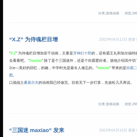
分类:游戏动画
浏览:29
“X.Z” 为侍魂栏目增
2002年04月12日 更新 By
“
X.Z
” 为侍魂栏目增加若干动画，主要是
牙神幻十郎
的，还有霸王丸和加尔福特
去看看吧。 “
maxiao
” 除了是个三国迷外，还是个街霸爱好者。据他介绍高中切了
2ce—美好的回忆，的确，中学时光是最令人难忘的。“
maxiao
” 带来的是
街霸
图
。
口袋战士
桑基尔夫
的动画我已经做完。目前无下一步打算，先放松几天再说。
分类:游戏动画
浏览:29
“三国迷 maxiao” 发来
2002年04月10日 更新 By