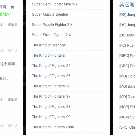
其它游
Super Gem Fighter Mini Mix
呵呵。 侍
里胡涂
”
Super Muscle Bomber
[DS] Jum
19
评论:0
Super Puzzle Fighter 2 X
[DS] Jump
Super Street Fighter 2 X
[DS] Mar
The King of Dragons
[FC] Rush
 Flash.S
The King of Fighters
[GBC] Po
目这个星期
The King of Fighters '94
[GBC] Pok
The King of Fighters '95
[MD] Gol
部分。
The King of Fighters '96
[MD] Bare
The King of Fighters '97
[MD] Disn
65
评论:0
The King of Fighters '98
[NGP] SNK
The King of Fighters '99
[NGP] SV
 Flash.S
The King of Fighters 2000
[SFC] Ch