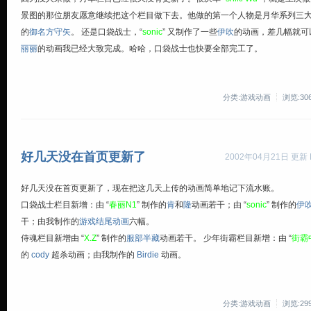
景图的那位朋友愿意继续把这个栏目做下去。他做的第一个人物是月华系列三
的
御名方守矢
。 还是口袋战士，“
sonic
” 又制作了一些
伊吹
的动画，差几幅就可
丽丽
的动画我已经大致完成。哈哈，口袋战士也快要全部完工了。
分类:游戏动画
浏览:30
好几天没在首页更新了
2002年04月21日 更新 By
好几天没在首页更新了，现在把这几天上传的动画简单地记下流水账。
口袋战士栏目新增：由 “
春丽N1
” 制作的
肯
和
隆
动画若干；由 “
sonic
” 制作的
伊
干；由我制作的
游戏结尾动画
六幅。
侍魂栏目新增由 “
X.Z
” 制作的
服部半藏
动画若干。 少年街霸栏目新增：由 “
街霸
的
cody
超杀动画；由我制作的
Birdie
动画。
分类:游戏动画
浏览:29