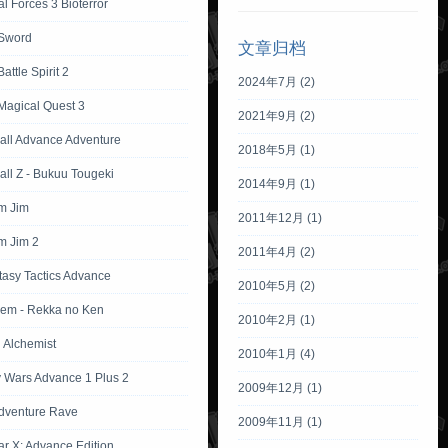
l Forces 3 Bioterror
Sword
文章归档
attle Spirit 2
2024年7月 (2)
Magical Quest 3
2021年9月 (2)
all Advance Adventure
2018年5月 (1)
ll Z - Bukuu Tougeki
2014年9月 (1)
m Jim
2011年12月 (1)
m Jim 2
2011年4月 (2)
tasy Tactics Advance
2010年5月 (2)
lem - Rekka no Ken
2010年2月 (1)
l Alchemist
2010年1月 (4)
Wars Advance 1 Plus 2
2009年12月 (1)
dventure Rave
2009年11月 (1)
ar X: Advance Edition