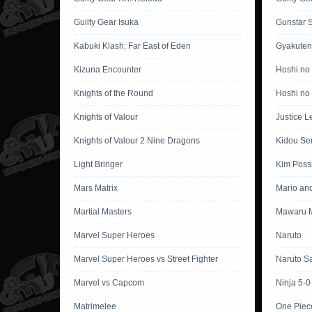
Guilty Gear Isuka
Gunstar 
Kabuki Klash: Far East of Eden
Gyakuten
Kizuna Encounter
Hoshi no
Knights of the Round
Hoshi no 
Knights of Valour
Justice L
Knights of Valour 2 Nine Dragons
Kidou Se
Light Bringer
Kim Poss
Mars Matrix
Mario an
Martial Masters
Mawaru M
Marvel Super Heroes
Naruto
Marvel Super Heroes vs Street Fighter
Naruto S
Marvel vs Capcom
Ninja 5-0
Matrimelee
One Piec