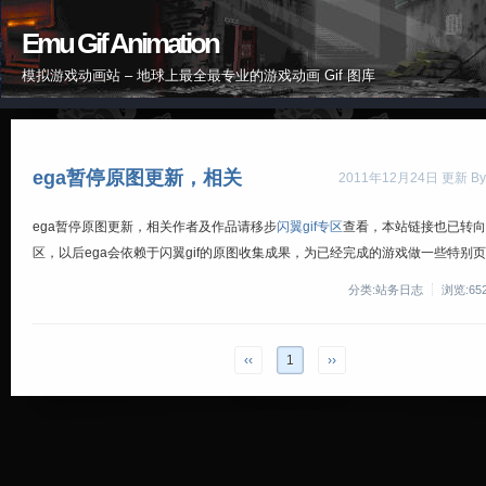
Emu Gif Animation
模拟游戏动画站 – 地球上最全最专业的游戏动画 Gif 图库
ega暂停原图更新，相关
2011年12月24日 更新 By
ega暂停原图更新，相关作者及作品请移步
闪翼gif专区
查看，本站链接也已转向闪
区，以后ega会依赖于闪翼gif的原图收集成果，为已经完成的游戏做一些特别
分类:站务日志
浏览:65
‹‹
1
››