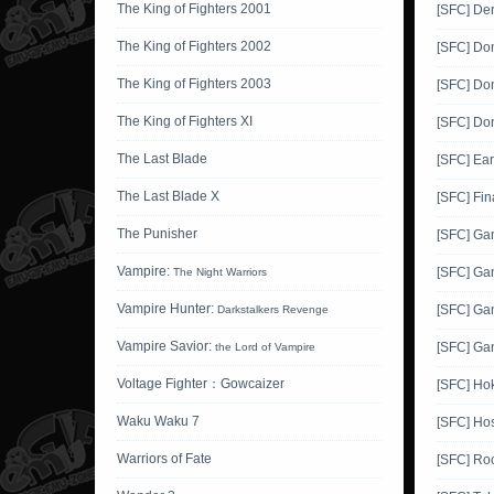
The King of Fighters 2001
[SFC] Der
The King of Fighters 2002
[SFC] Do
The King of Fighters 2003
[SFC] Do
The King of Fighters XI
[SFC] Do
The Last Blade
[SFC] Ea
The Last Blade X
[SFC] Fin
The Punisher
[SFC] G
Vampire:
[SFC] Ga
The Night Warriors
Vampire Hunter:
[SFC] Ga
Darkstalkers Revenge
Vampire Savior:
[SFC] Ga
the Lord of Vampire
Voltage Fighter：Gowcaizer
[SFC] Ho
Waku Waku 7
[SFC] Hos
Warriors of Fate
[SFC] Ro