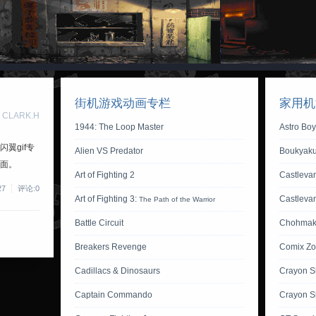
街机游戏动画专栏
家用机
 CLARK.H
1944: The Loop Master
Astro Bo
翼gif专
Alien VS Predator
Boukyaku
页面。
Art of Fighting 2
Castlevan
27
评论:0
Art of Fighting 3:
Castleva
The Path of the Warrior
Battle Circuit
Chohmak
Breakers Revenge
Comix Z
Cadillacs & Dinosaurs
Crayon S
Captain Commando
Crayon S