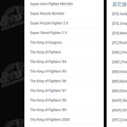
其它游
Super Gem Fighter Mini Mix
Super Muscle Bomber
[DS] Jum
Super Puzzle Fighter 2 X
[DS] Jump
Super Street Fighter 2 X
[DS] Mar
The King of Dragons
[FC] Rush
The King of Fighters
[GBC] Po
The King of Fighters '94
[GBC] Pok
The King of Fighters '95
[MD] Gol
The King of Fighters '96
[MD] Bare
The King of Fighters '97
[MD] Disn
The King of Fighters '98
[NGP] SNK
The King of Fighters '99
[NGP] SV
The King of Fighters 2000
[SFC] Ch