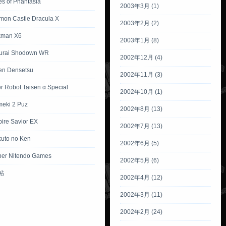
es of Phantasia
2003年3月 (1)
mon Castle Dracula X
2003年2月 (2)
kman X6
2003年1月 (8)
urai Shodown WR
2002年12月 (4)
ken Densetsu
2002年11月 (3)
r Robot Taisen α Special
2002年10月 (1)
meki 2 Puz
2002年8月 (13)
ire Savior EX
2002年7月 (13)
kuto no Ken
2002年6月 (5)
per Nitendo Games
2002年5月 (6)
帖
2002年4月 (12)
2002年3月 (11)
2002年2月 (24)