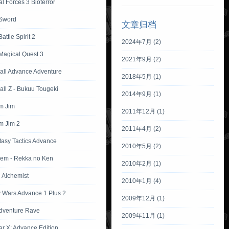
l Forces 3 Bioterror
Sword
文章归档
attle Spirit 2
2024年7月 (2)
Magical Quest 3
2021年9月 (2)
all Advance Adventure
2018年5月 (1)
ll Z - Bukuu Tougeki
2014年9月 (1)
m Jim
2011年12月 (1)
m Jim 2
2011年4月 (2)
tasy Tactics Advance
2010年5月 (2)
lem - Rekka no Ken
2010年2月 (1)
l Alchemist
2010年1月 (4)
Wars Advance 1 Plus 2
2009年12月 (1)
dventure Rave
2009年11月 (1)
ar X: Advance Edition