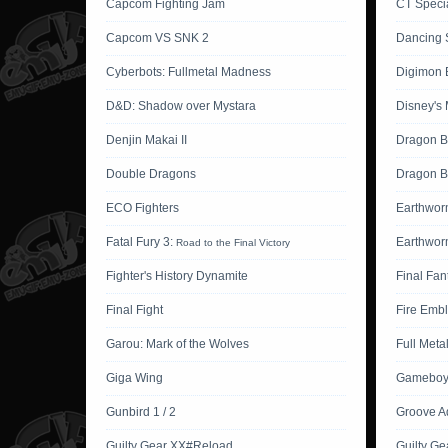
Capcom Fighting Jam
CT Specia
Capcom VS SNK 2
Dancing 
Cyberbots: Fullmetal Madness
Digimon B
D&D: Shadow over Mystara
Disney's 
Denjin Makai II
Dragon B
Double Dragons
Dragon Ba
ECO Fighters
Earthwor
Fatal Fury 3:
Earthwor
Road to the Final Victory
Fighter's History Dynamite
Final Fan
Final Fight
Fire Emb
Garou: Mark of the Wolves
Full Meta
Giga Wing
Gameboy 
Gunbird 1 / 2
Groove A
Guilty Gear XX#Reload
Guilty Ge