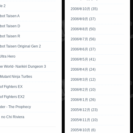
tle 2
2006年10月 (35)
bot Taisen A
2006年9月 (37)
bot Taisen D
2006年8月 (50)
bot Taisen R
2006年7月 (56)
ot Taisen Original Gen 2
2006年6月 (37)
Ultra Hero
2006年5月 (41)
the World- Narikiri Dungeon 3
2006年4月 (24)
utant Ninja Turtles
2006年3月 (12)
of Fighters EX
2006年2月 (10)
of Fighters EX2
2006年1月 (26)
der - The Prophecy
2005年12月 (23)
 no Chi Riviera
2005年11月 (10)
2005年10月 (6)