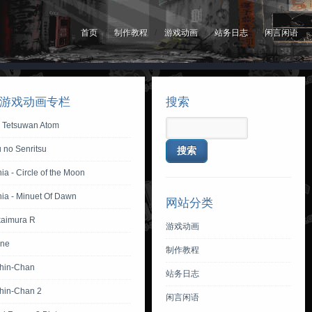
首页
制作教程
游戏动画
站务日志
闲言闲语
游戏动画专栏
搜索
y Tetsuwan Atom
 no Senritsu
ia - Circle of the Moon
nia - Minuet Of Dawn
网站分类
aimura R
游戏动画
one
制作教程
hin-Chan
站务日志
hin-Chan 2
闲言闲语