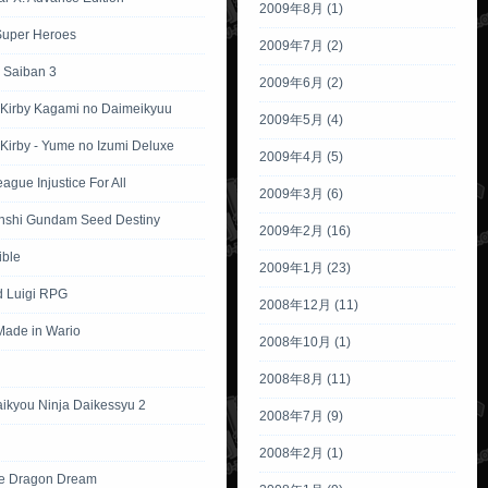
2009年8月 (1)
Super Heroes
2009年7月 (2)
 Saiban 3
2009年6月 (2)
 Kirby Kagami no Daimeikyuu
2009年5月 (4)
Kirby - Yume no Izumi Deluxe
2009年4月 (5)
eague Injustice For All
2009年3月 (6)
nshi Gundam Seed Destiny
2009年2月 (16)
ible
2009年1月 (23)
d Luigi RPG
2008年12月 (11)
ade in Wario
2008年10月 (1)
2008年8月 (11)
aikyou Ninja Daikessyu 2
2008年7月 (9)
2008年2月 (1)
e Dragon Dream