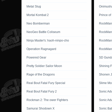
Metal Slug
Onimusha
Mortal Kombat 2
Prince of
Neo Bomberman
RockMan
NeoGeo Battle Coliseum
RockMan
Ninja Master's: haoh-ninpo-cho
RockMan 
Operation Ragnagard
RockMan 
Powered Gear
SD Gunda
Pretty Soldier Sailor Moon
Shining 
Rage of the Dragons
Shonen J
Real Bout Fatal Fury Special
Slime Mo
Real Bout Fatal Fury 2
Sonic Ad
Rockman 2: The ower Fighters
Sonic Ad
Samurai Shodown X
Sonic Bat