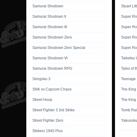
Samurai Shodown
Stuart Lit
Samurai Shodown II
Super Ro
Samurai Shodown III
Super Ro
Samurai Shodown Zero
Super Ro
Samurai Shodown Zero Special
Super Rob
Samurai Shodown Ⅵ
Taiketsu 
Samurai Shodown RPG
Tales of 
Sengoku 3
Teenage M
SNK vs Capcom Chaos
The King 
Street Hoop
The King 
Street Fighter 3 3rd Strike
Tomb Rai
Street Fighter Zero
Yakusoku
Strikers 1945 Plus