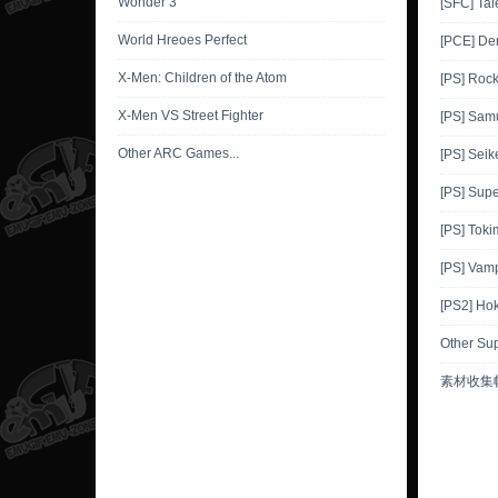
Wonder 3
[SFC] Tal
World Hreoes Perfect
[PCE] De
X-Men: Children of the Atom
[PS] Roc
X-Men VS Street Fighter
[PS] Sam
Other ARC Games...
[PS] Sei
[PS] Supe
[PS] Toki
[PS] Vamp
[PS2] Ho
Other Su
素材收集