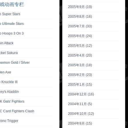
戏动画专栏
2005年9月 (19)
p Super Stars
2005年8月 (16)
 Ultimate Stars
2005年7月 (33)
io Hoops 3 On 3
2005年6月 (24)
in Attack
2005年5月 (12)
cket Sakura
2005年4月 (20)
emon Gold / Silver
2005年3月 (18)
den Axe
2005年2月 (23)
 Knuckle III
2005年1月 (15)
ey's Aladdin
2004年12月 (16)
 Gals' Fighters
2004年11月 (5)
C Card Fighters Clash
2004年10月 (12)
rono Trigger
2004年9月 (15)