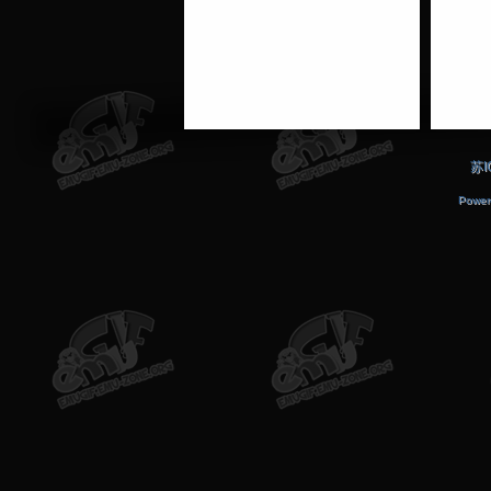
苏I
Power