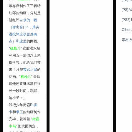
该存档制作了三幅斩
[PS] V
红郎的动画，分别是
[PS2]
斩红郎
自杀
的一幅
（弹出窗口5，其实
Other
说投降应该更准确一
素材
点）和
这里
的两幅。
“
机枪兵
” 这艘潜水艇
利用五一放假浮上来
换换气，他给我们带
来了月华
玄武之翁
的
动画。“
机枪兵
” 最后
说他还要继续潜行很
长一段时间，嘿嘿，
这小子：）
我把少年街霸
R·麦
卡
和
拳王
的动画制作
完毕，就等着 “
街霸
中鸟
” 把铁面搞定，