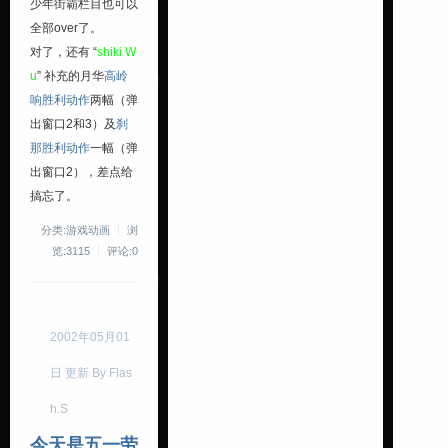
少年街霸栏目也可以
全部over了。
对了，还有 “
shiki W
u
” 补充的月华
高岭
响胜利动作
两幅（弹
出窗口2和3）及
刹
那胜利动作
一幅（弹
出窗口2），差点给
搞忘了。
分类:游戏动画
浏
览:3115
评论:0
2002年05月01
日 更新 By Flas
h.S
今天是五一劳