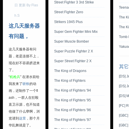
Street Fighter 3 3rd Strike
日 更新 By Flas
Teenag
Street Fighter Zero
h.S
The Ki
Strikers 1945 Plus
这几天服务器
The Ki
Super Gem Fighter Mini Mix
有问题，
Tomb 
Super Muscle Bomber
Yakus
这几天服务器有问
Super Puzzle Fighter 2 X
题，老是连接不上，
Super Street Fighter 2 X
现在好不容易挤进来
其它
了。
The King of Dragons
[DS] 
“
机枪兵
” 在潜水前给
The King of Fighters
我发来了
斩铁
的动
[DS] J
The King of Fighters '94
画，还制作了一个fl
[DS] 
ash，一群人在狂殴
The King of Fighters '95
直卫示源，也不知道
[FC] R
The King of Fighters '96
他做了什么孽啊，浏
[GBC]
览请到
这里
，那个月
The King of Fighters '97
华乱舞就是了。
[GBC] 