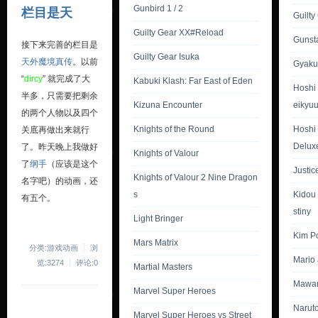
Gunbird 1 / 2
栏目是天
Guilty
Guilty Gear XX#Reload
Gunst
接下来完善的栏目是
Guilty Gear Isuka
天外魔境真传
。以前
Gyaku
“
dircy
” 就完成了大
Kabuki Klash: Far East of Eden
Hoshi
半多，只需要把剩余
Kizuna Encounter
eikyu
的两个人物以及四个
Knights of the Round
Hoshi 
关底再做出来就行
Delux
了。昨天晚上我做好
Knights of Valour
了
纲手
（应该是这个
Justic
Knights of Valour 2 Nine Dragon
名字吧）的动画，还
s
Kidou
有五个。
stiny
Light Bringer
Kim P
Mars Matrix
分类:游戏动画
浏
Mario
览:3274
评论:0
Martial Masters
Mawar
Marvel Super Heroes
Narut
Marvel Super Heroes vs Street