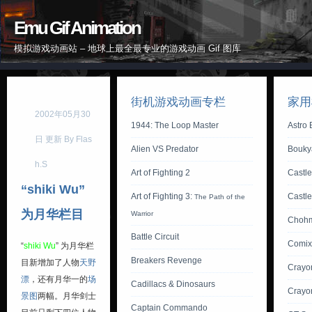
Emu Gif Animation
模拟游戏动画站 – 地球上最全最专业的游戏动画 Gif 图库
街机游戏动画专栏
家用
2002年05月30
1944: The Loop Master
Astro
日 更新 By Flas
Alien VS Predator
Bouky
h.S
Art of Fighting 2
Castle
“shiki Wu”
Art of Fighting 3:
Castl
The Path of the
为月华栏目
Warrior
Chohm
Battle Circuit
Comix
“
shiki Wu
” 为月华栏
Breakers Revenge
目新增加了人物
天野
Crayo
漂
，还有月华一的
场
Cadillacs & Dinosaurs
Crayo
景图
两幅。月华剑士
Captain Commando