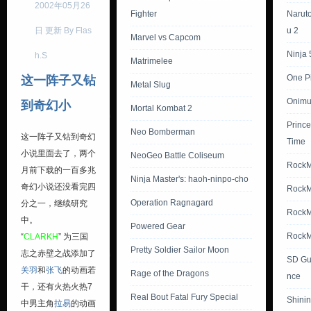
2002年05月26
Fighter
Narut
日 更新 By Flas
u 2
Marvel vs Capcom
Ninja 
h.S
Matrimelee
One P
这一阵子又钻
Metal Slug
Onimu
到奇幻小
Mortal Kombat 2
Prince
Neo Bomberman
这一阵子又钻到奇幻
Time
小说里面去了，两个
NeoGeo Battle Coliseum
Rock
月前下载的一百多兆
Ninja Master's: haoh-ninpo-cho
奇幻小说还没看完四
RockM
Operation Ragnagard
分之一，继续研究
RockM
中。
Powered Gear
RockM
“
CLARKH
” 为三国
Pretty Soldier Sailor Moon
志之赤壁之战添加了
SD Gu
关羽
和
张飞
的动画若
Rage of the Dragons
nce
干，还有火热火热7
Real Bout Fatal Fury Special
Shini
中男主角
拉易
的动画