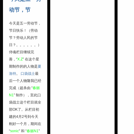
动节，节
今天是五一劳动节，
节日快乐！（劳动
节？劳动人民的节
日？。。。。。。）
侍魂栏目继续完
善，“
X.Z
” 在这个星
期制作的的人物是
夏
洛特
。
口袋战士
最
后一个人物隆我已经
完成（超杀由 “
春丽
N1
” 制作），至此口
袋战士这个栏目就全
部OK了。从栏目初
建的4月2号到今天
刚好一个月，期间在
“
sonic
” 和 “
春丽N1
”