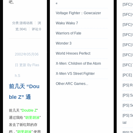
吧。
e
[SFC]
Voltage Fighter：Gowcaizer
[SFC]
分类:游戏动画
浏
Waku Waku 7
[SFC]
览:3041
评论:0
Warriors of Fate
[SFC]
Wonder 3
[SFC] 
World Hreoes Perfect
2002年05月06
[SFC]
X-Men: Children of the Atom
[SFC] 
日 更新 By Flas
X-Men VS Street Fighter
[PCE]
h.S
Other ARC Games...
[PS] 
前几天 “Dou
[PS] 
ble Z” 通
[PS] 
前几天 “
Double Z
”
[PS] 
通过我给 “
胡里胡涂
”
ial
发去了斩红郎的存
档，“
胡里胡涂
” 使用
[PS] T