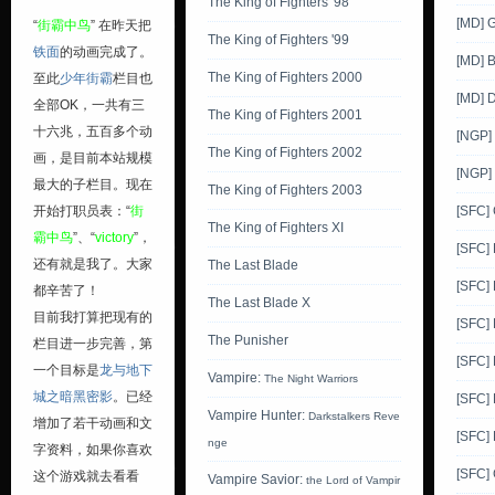
The King of Fighters '98
[MD] 
“
街霸中鸟
” 在昨天把
The King of Fighters '99
铁面
的动画完成了。
[MD] B
The King of Fighters 2000
至此
少年街霸
栏目也
[MD] D
全部OK，一共有三
The King of Fighters 2001
十六兆，五百多个动
[NGP] 
The King of Fighters 2002
画，是目前本站规模
[NGP]
最大的子栏目。现在
The King of Fighters 2003
开始打职员表：“
街
[SFC]
The King of Fighters XI
霸中鸟
”、“
victory
”，
[SFC] 
还有就是我了。大家
The Last Blade
[SFC]
都辛苦了！
The Last Blade X
目前我打算把现有的
[SFC]
The Punisher
栏目进一步完善，第
[SFC]
一个目标是
龙与地下
Vampire:
The Night Warriors
城之暗黑密影
。已经
[SFC]
Vampire Hunter:
Darkstalkers Reve
增加了若干动画和文
[SFC] 
nge
字资料，如果你喜欢
[SFC]
这个游戏就去看看
Vampire Savior:
the Lord of Vampir