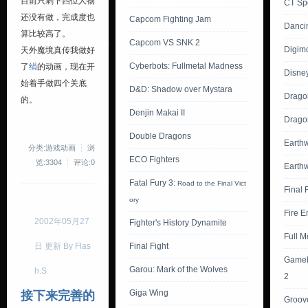
目前只剩下四位人物
CT Spe
还没有做，完成度也
Capcom Fighting Jam
Danci
算比较高了。
Capcom VS SNK 2
Digimo
天外魔境真传我做好
Cyberbots: Fullmetal Madness
了
绢
的动画，现在开
Disney
始着手做四个关底
D&D: Shadow over Mystara
Drago
的。
Denjin Makai II
Dragon
Double Dragons
Earth
分类:游戏动画
浏
ECO Fighters
览:3304
评论:0
Earth
Fatal Fury 3:
Road to the Final Vict
Final 
ory
Fire 
2002年05月27
Fighter's History Dynamite
Full M
日 更新 By Flas
Final Fight
Gameb
Garou: Mark of the Wolves
h.S
2
Giga Wing
接下来完善的
Groov