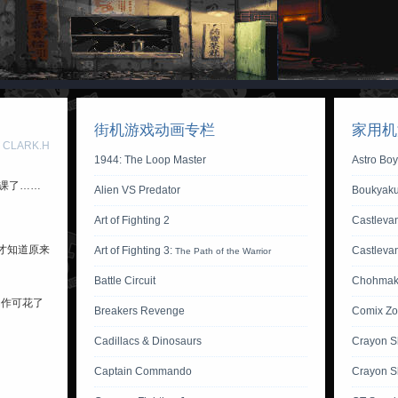
街机游戏动画专栏
家用机
 CLARK.H
1944: The Loop Master
Astro Bo
逃课了……
Alien VS Predator
Boukyaku
Art of Fighting 2
Castlevan
才知道原来
Art of Fighting 3:
Castleva
The Path of the Warrior
Battle Circuit
Chohmak
动作可花了
Breakers Revenge
Comix Z
Cadillacs & Dinosaurs
Crayon S
Captain Commando
Crayon S