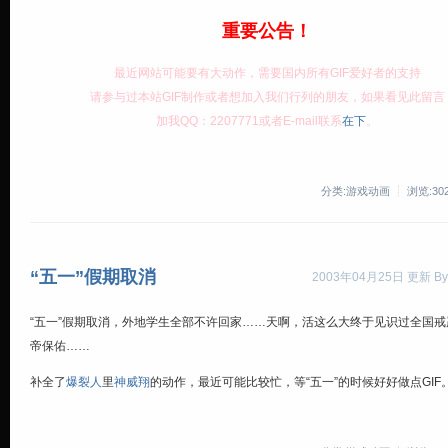
重要公告！
最近网站可能要有大动作，需要国内所有GIF爱好者的支持
请参与过本站GIF制作或者想加入我们行列的朋友，如果看见此留言
加我QQ：2207771或者E-mail联系
在下
。
分类:游戏动画
浏览:30
“五一”假期取消
2003年04月25日 更新 By
“五一”假期取消，外地学生全部不许回家……天啊，活这么大终于见识过全国戒
帝保佑……
补全了
爆裂人
里
神威翔
的动作，最近可能比较忙，等“五一”的时候好好做点GIF