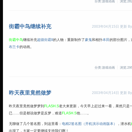
分类:游戏动画
浏览:28
街霸中鸟继续补充
2003年04月15日 更新 By
街霸中鸟
继续补充
超级街霸II
的人物：重新制作了
豪鬼
和相扑
本田
的部分图片，
布兰卡
的动画。
分类:游戏动画
浏览:29
昨天夜里竟然做梦
2003年04月14日 更新 By
昨天夜里竟然做梦梦到
FLASH.S
老大来更新，今天早上赶过来一看，果然只是
已……但是都说做梦是反梦，难道
FLASH.S
他……。
无聊做了几个签名图，到这里看：
电精2签名图（开机演示动画版本）
，潜水机
出现了，大家一定要继续支持我们啊！