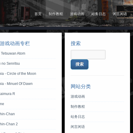
首页
制作教程
游戏动画
站务日志
闲言闲语
游戏动画专栏
搜索
y Tetsuwan Atom
 no Senritsu
ia - Circle of the Moon
nia - Minuet Of Dawn
网站分类
aimura R
游戏动画
one
制作教程
hin-Chan
站务日志
hin-Chan 2
闲言闲语