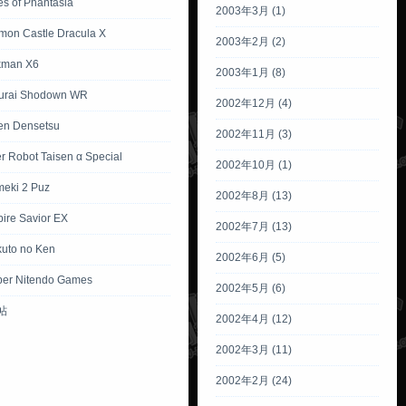
es of Phantasia
2003年3月 (1)
mon Castle Dracula X
2003年2月 (2)
kman X6
2003年1月 (8)
urai Shodown WR
2002年12月 (4)
ken Densetsu
2002年11月 (3)
r Robot Taisen α Special
2002年10月 (1)
meki 2 Puz
2002年8月 (13)
ire Savior EX
2002年7月 (13)
kuto no Ken
2002年6月 (5)
per Nitendo Games
2002年5月 (6)
帖
2002年4月 (12)
2002年3月 (11)
2002年2月 (24)