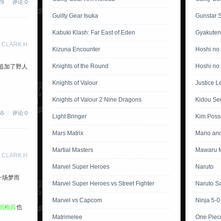
29
评论:0
Guilty Gear Isuka
Gunstar 
Kabuki Klash: Far East of Eden
Gyakuten
 CLARK.H
Kizuna Encounter
Hoshi no
Knights of the Round
Hoshi no 
追加了野人
Knights of Valour
Justice L
Knights of Valour 2 Nine Dragons
Kidou Se
55
评论:0
Light Bringer
Kim Poss
Mars Matrix
Mario an
Martial Masters
Mawaru M
 CLARK.H
Marvel Super Heroes
Naruto
一场梦而
Marvel Super Heroes vs Street Fighter
Naruto S
Marvel vs Capcom
Ninja 5-0
机枪兵
也
Matrimelee
One Piec