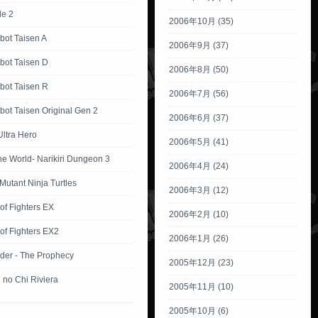
tle 2
2006年10月 (35)
bot Taisen A
2006年9月 (37)
bot Taisen D
2006年8月 (50)
bot Taisen R
2006年7月 (56)
ot Taisen Original Gen 2
2006年6月 (37)
Ultra Hero
2006年5月 (41)
the World- Narikiri Dungeon 3
2006年4月 (24)
utant Ninja Turtles
2006年3月 (12)
of Fighters EX
2006年2月 (10)
of Fighters EX2
2006年1月 (26)
der - The Prophecy
2005年12月 (23)
 no Chi Riviera
2005年11月 (10)
2005年10月 (6)