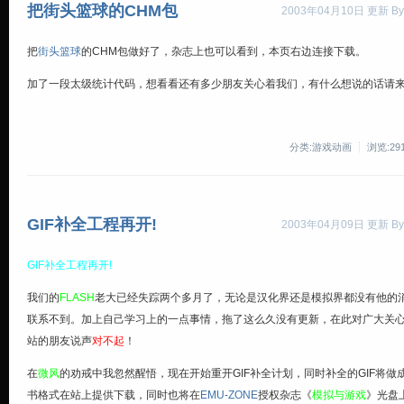
把街头篮球的CHM包
2003年04月10日 更新 By
把
街头篮球
的CHM包做好了，杂志上也可以看到，本页右边连接下载。
加了一段太级统计代码，想看看还有多少朋友关心着我们，有什么想说的话请
分类:游戏动画
浏览:29
GIF补全工程再开!
2003年04月09日 更新 By
GIF补全工程再开!
我们的
FLASH
老大已经失踪两个多月了，无论是汉化界还是模拟界都没有他的
联系不到。加上自己学习上的一点事情，拖了这么久没有更新，在此对广大关
站的朋友说声
对不起
！
在
微风
的劝戒中我忽然醒悟，现在开始重开GIF补全计划，同时补全的GIF将做
书格式在站上提供下载，同时也将在
EMU-ZONE
授权杂志《
模拟与游戏
》光盘