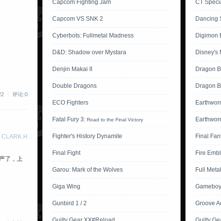
Capcom Fighting Jam
CT Specia
Capcom VS SNK 2
Dancing 
Cyberbots: Fullmetal Madness
Digimon B
D&D: Shadow over Mystara
Disney's 
Denjin Makai II
Dragon B
Double Dragons
Dragon Ba
22
评论:0
ECO Fighters
Earthwor
Fatal Fury 3:
Earthwor
Road to the Final Victory
Fighter's History Dynamite
Final Fan
 CLARK.H
Final Fight
Fire Emb
严了，上
Garou: Mark of the Wolves
Full Meta
Giga Wing
Gameboy 
。
Gunbird 1 / 2
Groove A
Guilty Gear XX#Reload
Guilty Ge