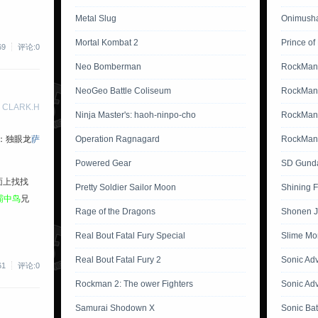
Metal Slug
Onimusha
Mortal Kombat 2
Prince of
69
评论:0
Neo Bomberman
RockMan
NeoGeo Battle Coliseum
RockMan
 CLARK.H
Ninja Master's: haoh-ninpo-cho
RockMan 
Operation Ragnagard
RockMan 
：独眼龙
萨
Powered Gear
SD Gunda
面上找找
Pretty Soldier Sailor Moon
Shining 
霸中鸟
兄
Rage of the Dragons
Shonen J
Real Bout Fatal Fury Special
Slime Mo
Real Bout Fatal Fury 2
Sonic Ad
61
评论:0
Rockman 2: The ower Fighters
Sonic Ad
Samurai Shodown X
Sonic Bat