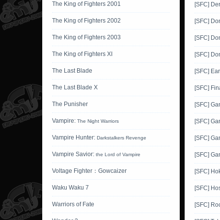
The King of Fighters 2001
[SFC] Der
The King of Fighters 2002
[SFC] Do
The King of Fighters 2003
[SFC] Do
The King of Fighters XI
[SFC] Do
The Last Blade
[SFC] Ea
The Last Blade X
[SFC] Fin
The Punisher
[SFC] G
Vampire:
[SFC] Ga
The Night Warriors
Vampire Hunter:
[SFC] Ga
Darkstalkers Revenge
Vampire Savior:
[SFC] Ga
the Lord of Vampire
Voltage Fighter：Gowcaizer
[SFC] Ho
Waku Waku 7
[SFC] Hos
Warriors of Fate
[SFC] Ro