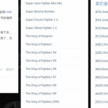
其它游
Super Gem Fighter Mini Mix
Super Muscle Bomber
[DS] Jum
使用
CHM
子书反编译
Super Puzzle Fighter 2 X
[DS] Jump
Super Street Fighter 2 X
[DS] Mar
个做下去，
The King of Dragons
[FC] Rush
就免了，尤
The King of Fighters
[GBC] Po
The King of Fighters '94
[GBC] Pok
The King of Fighters '95
[MD] Gol
The King of Fighters '96
[MD] Bare
14
评论:0
The King of Fighters '97
[MD] Disn
The King of Fighters '98
[NGP] SNK
The King of Fighters '99
[NGP] SV
The King of Fighters 2000
[SFC] Ch