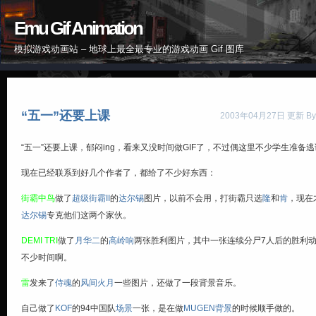
Emu Gif Animation
模拟游戏动画站 – 地球上最全最专业的游戏动画 Gif 图库
“五一”还要上课
2003年04月27日 更新 By
“五一”还要上课，郁闷ing，看来又没时间做GIF了，不过偶这里不少学生准备
现在已经联系到好几个作者了，都给了不少好东西：
街霸中鸟
做了
超级街霸II
的
达尔锡
图片，以前不会用，打街霸只选
隆
和
肯
，现在
达尔锡
专克他们这两个家伙。
DEMI TRI
做了
月华二
的
高岭响
两张胜利图片，其中一张连续分尸7人后的胜利
不少时间啊。
雷
发来了
侍魂
的
风间火月
一些图片，还做了一段背景音乐。
自己做了
KOF
的94中国队
场景
一张，是在做
MUGEN背景
的时候顺手做的。