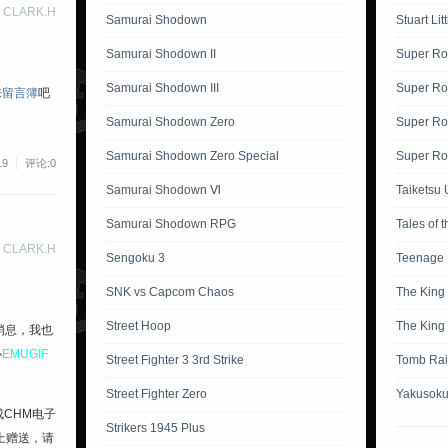
 CLARK.H
Samurai Shodown
Stuart Lit
Samurai Shodown II
Super Ro
Samurai Shodown III
Super Ro
来
留言簿
吧
Samurai Shodown Zero
Super Ro
Samurai Shodown Zero Special
Super Rob
19
评论:0
Samurai Shodown Ⅵ
Taiketsu 
Samurai Shodown RPG
Tales of 
 CLARK.H
Sengoku 3
Teenage M
SNK vs Capcom Chaos
The King 
Street Hoop
The King 
消息，我也
心
EMUGIF
Street Fighter 3 3rd Strike
Tomb Rai
Street Fighter Zero
Yakusoku
成CHM电子
Strikers 1945 Plus
上赠送，请