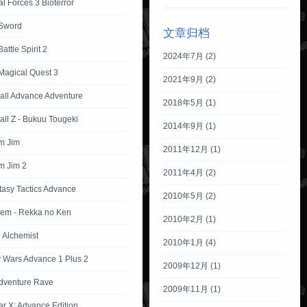
l Forces 3 Bioterror
Sword
文章归档
attle Spirit 2
2024年7月 (2)
Magical Quest 3
2021年9月 (2)
all Advance Adventure
2018年5月 (1)
ll Z - Bukuu Tougeki
2014年9月 (1)
m Jim
2011年12月 (1)
m Jim 2
2011年4月 (2)
tasy Tactics Advance
2010年5月 (2)
lem - Rekka no Ken
2010年2月 (1)
l Alchemist
2010年1月 (4)
Wars Advance 1 Plus 2
2009年12月 (1)
dventure Rave
2009年11月 (1)
ar X: Advance Edition