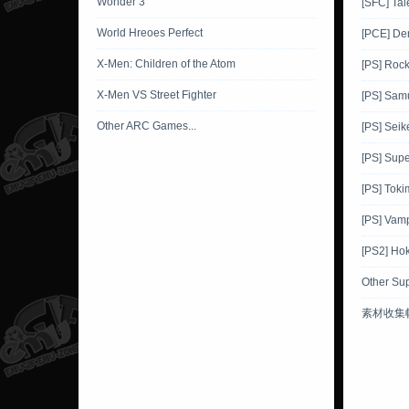
Wonder 3
[SFC] Tal
World Hreoes Perfect
[PCE] De
X-Men: Children of the Atom
[PS] Roc
X-Men VS Street Fighter
[PS] Sam
Other ARC Games...
[PS] Sei
[PS] Supe
[PS] Toki
[PS] Vamp
[PS2] Ho
Other Su
素材收集