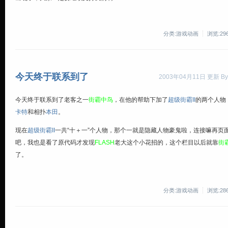
分类:游戏动画
浏览:29
今天终于联系到了
2003年04月11日 更新 By
今天终于联系到了老客之一
街霸中鸟
，在他的帮助下加了
超级街霸II
的两个人物
卡特
和相扑
本田
。
现在
超级街霸II
一共“十＋一”个人物，那个一就是隐藏人物豪鬼啦，连接嘛再页
吧，我也是看了原代码才发现
FLASH
老大这个小花招的，这个栏目以后就靠
街
了。
分类:游戏动画
浏览:28