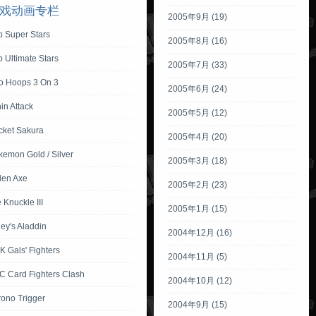
戏动画专栏
2005年9月 (19)
p Super Stars
2005年8月 (16)
 Ultimate Stars
2005年7月 (33)
io Hoops 3 On 3
2005年6月 (24)
in Attack
2005年5月 (12)
cket Sakura
2005年4月 (20)
emon Gold / Silver
2005年3月 (18)
den Axe
2005年2月 (23)
 Knuckle III
2005年1月 (15)
ey's Aladdin
2004年12月 (16)
 Gals' Fighters
2004年11月 (5)
C Card Fighters Clash
2004年10月 (12)
rono Trigger
2004年9月 (15)