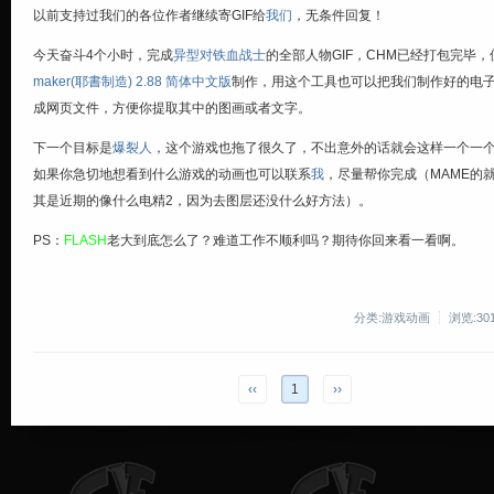
以前支持过我们的各位作者继续寄GIF给
我们
，无条件回复！
今天奋斗4个小时，完成
异型对铁血战士
的全部人物GIF，CHM已经打包完毕，
maker(耶書制造) 2.88 简体中文版
制作，用这个工具也可以把我们制作好的电
成网页文件，方便你提取其中的图画或者文字。
下一个目标是
爆裂人
，这个游戏也拖了很久了，不出意外的话就会这样一个一
如果你急切地想看到什么游戏的动画也可以联系
我
，尽量帮你完成（MAME的
其是近期的像什么电精2，因为去图层还没什么好方法）。
PS：
FLASH
老大到底怎么了？难道工作不顺利吗？期待你回来看一看啊。
分类:游戏动画
浏览:30
‹‹
1
››