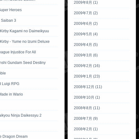
2009年8月 (1)
Super Heroes
2009年7月 (2)
 Saiban 3
2009年6月 (2)
 Kirby Kagami no Daimeikyuu
2009年5月 (4)
Kirby - Yume no Izumi Deluxe
2009年4月 (5)
eague Injustice For All
2009年3月 (6)
nshi Gundam Seed Destiny
2009年2月 (16)
ible
2009年1月 (23)
d Luigi RPG
2008年12月 (11)
ade in Wario
2008年10月 (1)
2008年8月 (11)
aikyou Ninja Daikessyu 2
2008年7月 (9)
2008年2月 (1)
e Dragon Dream