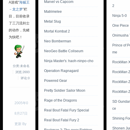
Marvel vs Capcom
A游戏“
海贼王
2
－龙之梦
”栏
Matrimelee
Ninja 5-0
目，目前收录
Metal Slug
了三刀流剑士
One Piece
的动作，先睹
Mortal Kombat 2
Onimusha T
为快吧！
Neo Bomberman
Prince of P
NeoGeo Battle Coliseum
me
Ninja Master's: haoh-ninpo-cho
RockMan 
分类:未命名
Operation Ragnagard
RockMan Z
浏览:2693
评论:0
Powered Gear
RockMan Z
Pretty Soldier Sailor Moon
RockMan Z
Rage of the Dragons
SD Gundam
2005年0
ce
Real Bout Fatal Fury Special
8月27日
Shining Fo
Real Bout Fatal Fury 2
更新 By
Shonen Ju