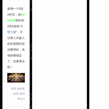
新增一个GB
A栏目，由
flyf
ireball
制作的
GBA游戏“
光
明力量
”，不
过第八关敌人
的页面暂时还
没整理好，其
他的都搞定
了，先看看去
吧！
分类:未命名
浏览:2654
评论:0