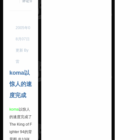
评论:0
2005年0
8月07日
更新 By
雷
koma以
惊人的速
度完成
koma
以惊人
的速度完成了
The King of F
ighter 94
的背
景图.共10张