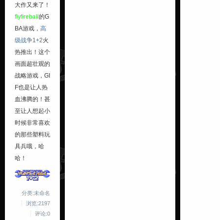
大作又来了！
flyfireball
的G
BA游戏，
高
级战争1+2
火
热推出！这个
画面超壮观的
战略游戏，GI
F也是让人热
血沸腾的！甚
至让人想起小
时候非常喜欢
的那些塑料玩
具兵哦，哈
哈！
分类:未命名
浏览:2197
评论:0