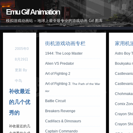
Emu Gif Animation
模拟游戏动画站 – 地球上最全最专业的游戏动画 Gif 图库
街机游戏动画专栏
家用机
2005年0
1944: The Loop Master
Astro Boy 
8月29日
Alien VS Predator
Boukyaku n
更新 By
Art of Fighting 2
Castlevania
中鸟
Art of Fighting 3:
Castlevani
The Path of the War
补收最近
rior
Chohmaka
Battle Circuit
的几个优
Comix Zon
Breakers Revenge
秀的
Crayon Sh
Cadillacs & Dinosaurs
Crayon Sh
补收最近的几
Captain Commando