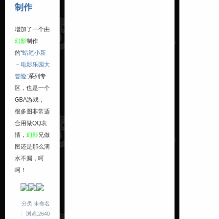
制作
增加了一个由
幻影
制作
的“
蜡笔小新
－电影乐园大
冒险
”系列专
区，也是一个
GBA游戏，
很多图非常适
合用做QQ表
情，
幻影
兄做
图还是那么滴
水不漏，呵
呵！
分类:未命名
浏览:2640