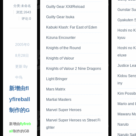
分类:未命名
Guilty Gear XX#Reload
Gunstar S
浏览:2643
Guilty Gear Isuka
评论:0
Gyakuten 
Kabuki Klash: Far East of Eden
Hoshi no K
Kizuna Encounter
kyuu
2005年0
Knights of the Round
Hoshi no K
eluxe
8月28日
Knights of Valour
Justice Lea
更新 By
Knights of Valour 2 Nine Dragons
Kidou Sen
中鸟
Light Bringer
iny
新增由fl
Mars Matrix
Kim Possib
yfireball
Martial Masters
Mario and 
制作的G
Marvel Super Heroes
Mawaru Ma
Marvel Super Heroes vs Street Fi
新增由
flyfireb
Naruto
ghter
all
制作的GB
Naruto Sai