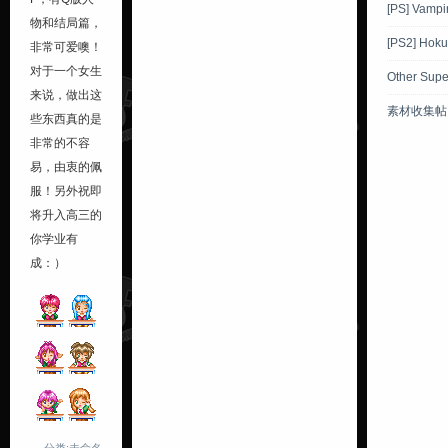
[PS] Vampi
物和结局篇，
[PS2] Hoku
非常可爱噢！
对于一个女生
Other Sup
来说，做出这
素材收集帖
些东西真的是
非常的不容
易，由衷的佩
服！另外祝即
将升入高三的
你学业有
成：）
分类:未命名