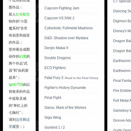
个优秀的合成
CT Special 
图作品：
Capcom Fighting Jam
Dancing S
新人
红色蜡笔
Capcom VS SNK 2
Digimon Bat
制作的“小恶
Cyberbots: Fullmetal Madness
魔系列”非常
Disney's M
有创意和搞笑
D&D: Shadow over Mystara
Dragon Bal
的作品；
Denjin Makai II
坚持着合成图
Dragon Bal
创作的
幻魔
的
Double Dragons
Earthworm
两个作品“武
ECO Fighters
器”和“由莉新
Earthworm 
超杀”；
Fatal Fury 3:
Road to the Final Victory
Final Fant
tgm0750
由以
Fighter's History Dynamite
Fire Emble
前收录的作品
Final Fight
中提取灵感
Full Metal 
的“单杠上的
Garou: Mark of the Wolves
Gameboy W
七枷社”；
Giga Wing
请到
这里
和
这
Groove Ad
里
观赏：）
Gunbird 1 / 2
Guilty Gear