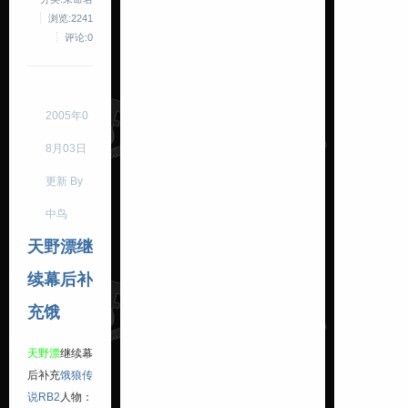
浏览:2241
评论:0
2005年0
8月03日
更新 By
中鸟
天野漂继
续幕后补
充饿
天野漂
继续幕
后补充
饿狼传
说RB2
人物：