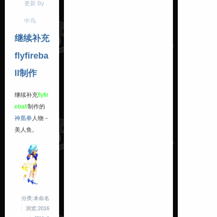
更新 By
中鸟
继续补充
flyfireba
ll制作
继续补充
flyfir
eball
制作的
神凰拳
人物－
美人鱼。
分类:未命名
浏览:2016