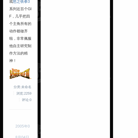
戏
怒之铁拳3
系列近百个GI
F，几乎把四
个主角所有的
动作都做齐
啦，非常佩服
他自主研究制
作方法的精
神！
分类:未命名
浏览:2259
评论:0
2005年0
8月04日