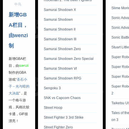
Rockman 2: The ower Fighters
中鸟
Slime Mori
Samurai Shodown X
新增GB
Sonic Adv
Samurai Shodown
A栏目，
Sonic Adva
Samurai Shodown II
由wenzi
Sonic Battl
Samurai Shodown III
制
Stuart Littl
Samurai Shodown Zero
Super Robo
新增GBA栏
Samurai Shodown Zero Special
目，由
wenzi
Super Robo
Samurai Shodown Ⅵ
制作的GBA
Super Robo
Samurai Shodown RPG
游戏“
圣石小
子－光与暗的
Super Robo
Sengoku 3
大决战
”，是
2
SNK vs Capcom Chaos
一个格斗游
Taiketsu Ul
戏，风格比较
Street Hoop
Tales of th
卡通，GIF很
Street Fighter 3 3rd Strike
on 3
漂亮！
Street Fighter Zero