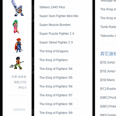
Teenage Mu
Strikers 1945 Plus
The King o
Super Gem Fighter Mini Mix
The King o
Super Muscle Bomber
Tomb Raide
Super Puzzle Fighter 2 X
Yakusoku n
Super Street Fighter 2 X
The King of Dragons
其它游
The King of Fighters
[DS] Jump 
The King of Fighters '94
[DS] Jump 
分类:未命名
The King of Fighters '95
[DS] Mario
浏览:2722
The King of Fighters '96
评论:0
[FC] Rushin
The King of Fighters '97
[GBC] Pock
The King of Fighters '98
[GBC] Poke
2005年0
The King of Fighters '99
[MD] Golde