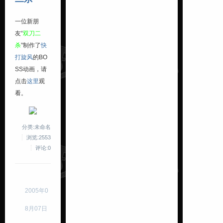
一位新朋
友“
双刀二
杀
”制作了
快
打旋风
的BO
SS动画，请
点击
这里
观
看。
分类:未命名
浏览:2553
评论:0
2005年0
8月07日