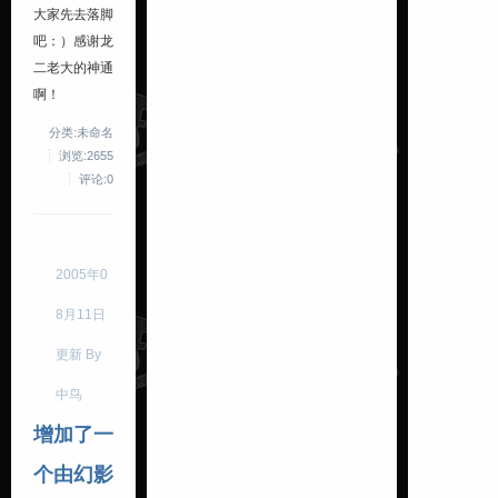
大家先去落脚
吧：）感谢龙
二老大的神通
啊！
分类:未命名
浏览:2655
评论:0
2005年0
8月11日
更新 By
中鸟
增加了一
个由幻影