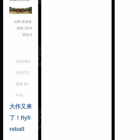
分类:未命名
浏览:1874
评论:0
2005年0
8月07日
更新 By
中鸟
大作又来
了！flyfi
reball