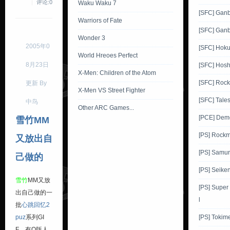
评论:0
Waku Waku 7
[SFC] Gan
Warriors of Fate
[SFC] Gan
Wonder 3
2005年0
[SFC] Hoku
World Hreoes Perfect
8月23日
[SFC] Hosh
X-Men: Children of the Atom
[SFC] Roc
更新 By
X-Men VS Street Fighter
[SFC] Tale
中鸟
Other ARC Games...
[PCE] Demo
雪竹MM
[PS] Rock
又放出自
[PS] Samu
己做的
[PS] Seike
雪竹
MM又放
[PS] Super
出自己做的一
l
批
心跳回忆2
puz
系列GI
[PS] Tokim
F，有Q版人