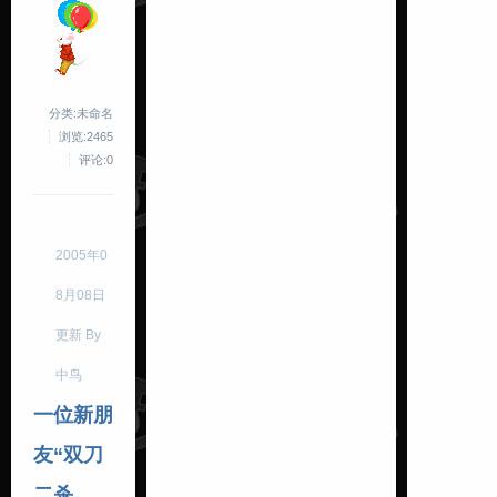
分类:未命名
浏览:2465
评论:0
2005年0
8月08日
更新 By
中鸟
一位新朋
友“双刀
二杀