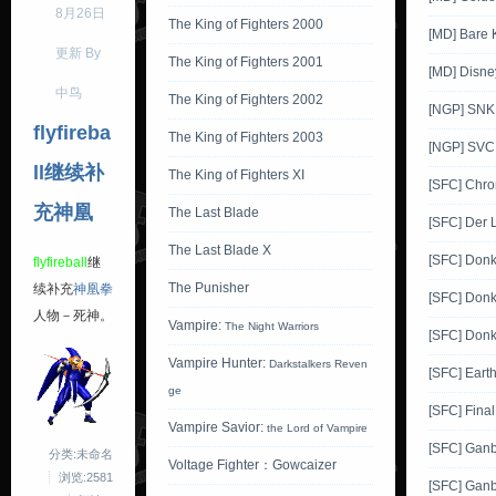
8月26日
The King of Fighters 2000
[MD] Bare K
更新 By
The King of Fighters 2001
[MD] Disne
中鸟
The King of Fighters 2002
[NGP] SNK 
flyfireba
The King of Fighters 2003
[NGP] SVC 
ll继续补
The King of Fighters XI
[SFC] Chro
充神凰
The Last Blade
[SFC] Der 
The Last Blade X
[SFC] Don
flyfireball
继
The Punisher
续补充
神凰拳
[SFC] Don
人物－死神。
Vampire:
The Night Warriors
[SFC] Don
Vampire Hunter:
Darkstalkers Reven
[SFC] Eart
ge
[SFC] Final
Vampire Savior:
the Lord of Vampire
[SFC] Gan
分类:未命名
Voltage Fighter：Gowcaizer
浏览:2581
[SFC] Gan