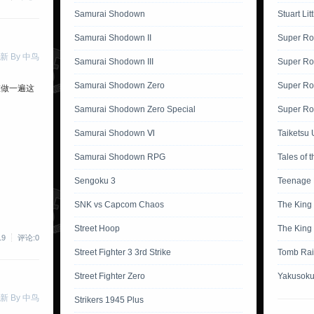
Samurai Shodown
Stuart Lit
Samurai Shodown II
Super Ro
新 By 中鸟
Samurai Shodown III
Super Ro
Samurai Shodown Zero
Super Ro
重做一遍这
Samurai Shodown Zero Special
Super Rob
Samurai Shodown Ⅵ
Taiketsu 
Samurai Shodown RPG
Tales of 
Sengoku 3
Teenage M
SNK vs Capcom Chaos
The King 
Street Hoop
The King 
19
评论:0
Street Fighter 3 3rd Strike
Tomb Rai
Street Fighter Zero
Yakusoku
新 By 中鸟
Strikers 1945 Plus