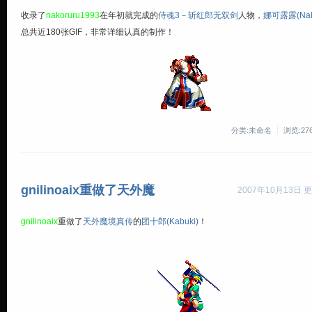
收录了
nakoruru1993
在年初就完成的
侍魂3－斩红郎无双剑
人物，
娜可露露(Nako
总共近180张GIF，非常详细认真的制作！
分类:未命名
浏览:27
gnilinoaix重做了天外魔
2007年10月13日 更
gnilinoaix
重做了
天外魔境真传
的
团十郎(Kabuki)
！