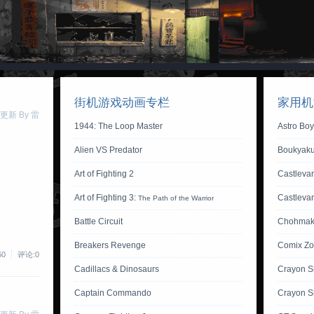
街机游戏动画专栏
家用机
 更新 By 雷
1944: The Loop Master
Astro Bo
Alien VS Predator
Boukyaku
Art of Fighting 2
Castlevan
Art of Fighting 3:
Castleva
The Path of the Warrior
Battle Circuit
Chohmak
Breakers Revenge
Comix Z
60
评论:0
Cadillacs & Dinosaurs
Crayon S
Captain Commando
Crayon S