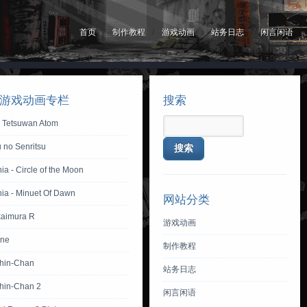
首页
制作教程
游戏动画
站务日志
闲言闲语
游戏动画专栏
搜索
y Tetsuwan Atom
 no Senritsu
ia - Circle of the Moon
nia - Minuet Of Dawn
网站分类
aimura R
游戏动画
one
制作教程
hin-Chan
站务日志
hin-Chan 2
闲言闲语