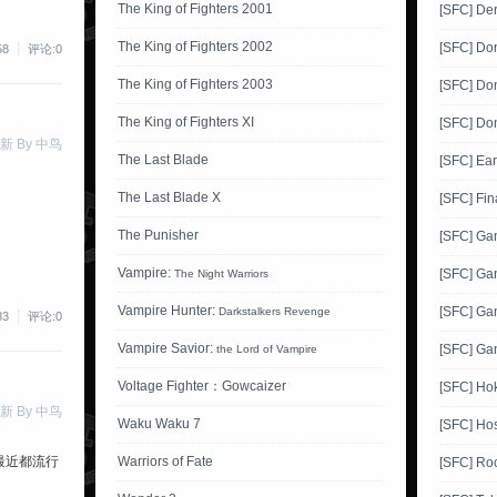
The King of Fighters 2001
[SFC] Der
The King of Fighters 2002
[SFC] Do
58
评论:0
The King of Fighters 2003
[SFC] Do
The King of Fighters XI
[SFC] Do
新 By 中鸟
The Last Blade
[SFC] Ea
The Last Blade X
[SFC] Fin
The Punisher
[SFC] G
Vampire:
[SFC] Ga
The Night Warriors
Vampire Hunter:
[SFC] Ga
Darkstalkers Revenge
83
评论:0
Vampire Savior:
[SFC] Ga
the Lord of Vampire
Voltage Fighter：Gowcaizer
[SFC] Ho
新 By 中鸟
Waku Waku 7
[SFC] Hos
最近都流行
Warriors of Fate
[SFC] Ro