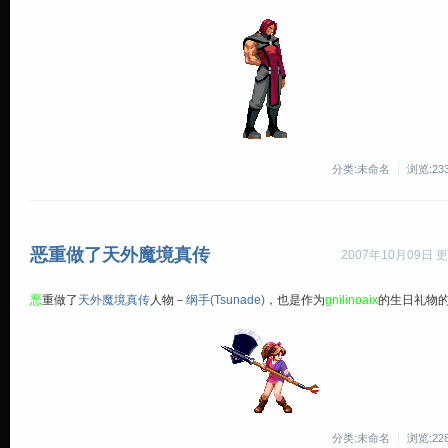
分类:未命名
浏览:23
恶重做了天外魔境真传
2007年10月09日 更
恶
重做了
天外魔境真传
人物－
纲手(Tsunade)
，也是作为
gnilinoaix
的生日礼物
分类:未命名
浏览:22