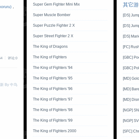
其它游
Super Gem Fighter Mini Mix
ruru)
，
Super Muscle Bomber
[DS] Jum
Super Puzzle Fighter 2 X
[DS] Jump
Super Street Fighter 2 X
[DS] Mar
The King of Dragons
[FC] Rush
The King of Fighters
[GBC] Po
64
评论:0
The King of Fighters '94
[GBC] Pok
The King of Fighters '95
[MD] Gol
新 By 中鸟
The King of Fighters '96
[MD] Bare
The King of Fighters '97
[MD] Disn
The King of Fighters '98
[NGP] SNK
The King of Fighters '99
[NGP] SV
The King of Fighters 2000
[SFC] Ch