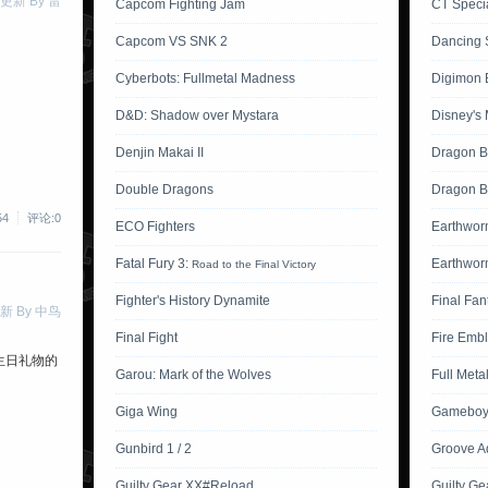
 更新 By 雷
Capcom Fighting Jam
CT Specia
Capcom VS SNK 2
Dancing 
Cyberbots: Fullmetal Madness
Digimon B
D&D: Shadow over Mystara
Disney's 
Denjin Makai II
Dragon B
Double Dragons
Dragon Ba
54
评论:0
ECO Fighters
Earthwor
Fatal Fury 3:
Earthwor
Road to the Final Victory
Fighter's History Dynamite
Final Fan
新 By 中鸟
Final Fight
Fire Emb
生日礼物的
Garou: Mark of the Wolves
Full Meta
Giga Wing
Gameboy 
Gunbird 1 / 2
Groove A
Guilty Gear XX#Reload
Guilty Ge