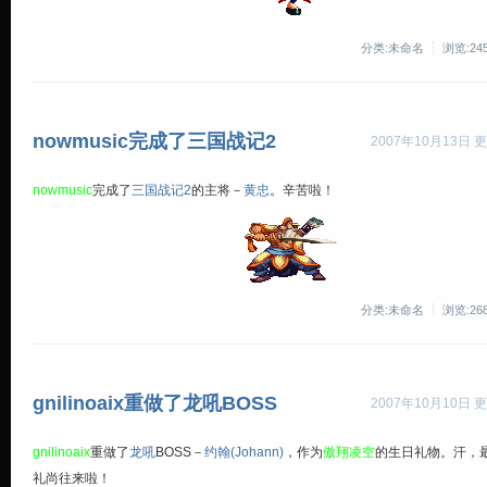
分类:未命名
浏览:24
nowmusic完成了三国战记2
2007年10月13日 更
nowmusic
完成了
三国战记2
的主将－
黄忠
。辛苦啦！
分类:未命名
浏览:26
gnilinoaix重做了龙吼BOSS
2007年10月10日 更
gnilinoaix
重做了
龙吼
BOSS－
约翰(Johann)
，作为
傲翔凌空
的生日礼物。汗，
礼尚往来啦！