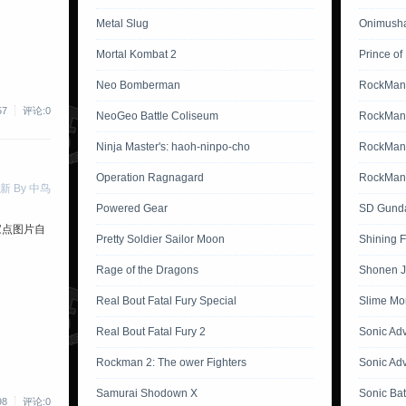
Metal Slug
Onimusha
Mortal Kombat 2
Prince of
Neo Bomberman
RockMan
57
评论:0
NeoGeo Battle Coliseum
RockMan
Ninja Master's: haoh-ninpo-cho
RockMan 
Operation Ragnagard
RockMan 
新 By 中鸟
Powered Gear
SD Gunda
家点图片自
Pretty Soldier Sailor Moon
Shining 
Rage of the Dragons
Shonen J
Real Bout Fatal Fury Special
Slime Mo
Real Bout Fatal Fury 2
Sonic Ad
Rockman 2: The ower Fighters
Sonic Ad
Samurai Shodown X
Sonic Bat
98
评论:0