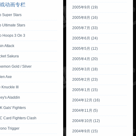
戏动画专栏
2005年9月 (19)
p Super Stars
2005年8月 (16)
 Ultimate Stars
2005年7月 (33)
io Hoops 3 On 3
2005年6月 (24)
in Attack
2005年5月 (12)
cket Sakura
2005年4月 (20)
emon Gold / Silver
2005年3月 (18)
den Axe
2005年2月 (23)
 Knuckle III
2005年1月 (15)
ey's Aladdin
2004年12月 (16)
 Gals' Fighters
2004年11月 (5)
C Card Fighters Clash
2004年10月 (12)
rono Trigger
2004年9月 (15)