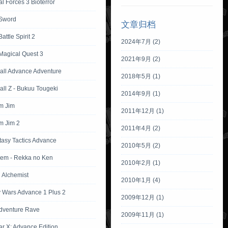
l Forces 3 Bioterror
Sword
文章归档
attle Spirit 2
2024年7月 (2)
Magical Quest 3
2021年9月 (2)
all Advance Adventure
2018年5月 (1)
ll Z - Bukuu Tougeki
2014年9月 (1)
m Jim
2011年12月 (1)
m Jim 2
2011年4月 (2)
tasy Tactics Advance
2010年5月 (2)
lem - Rekka no Ken
2010年2月 (1)
l Alchemist
2010年1月 (4)
Wars Advance 1 Plus 2
2009年12月 (1)
dventure Rave
2009年11月 (1)
ar X: Advance Edition