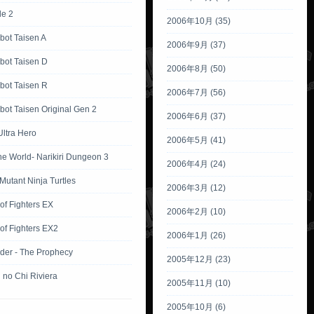
tle 2
2006年10月 (35)
bot Taisen A
2006年9月 (37)
bot Taisen D
2006年8月 (50)
bot Taisen R
2006年7月 (56)
ot Taisen Original Gen 2
2006年6月 (37)
Ultra Hero
2006年5月 (41)
the World- Narikiri Dungeon 3
2006年4月 (24)
utant Ninja Turtles
2006年3月 (12)
of Fighters EX
2006年2月 (10)
of Fighters EX2
2006年1月 (26)
der - The Prophecy
2005年12月 (23)
 no Chi Riviera
2005年11月 (10)
2005年10月 (6)