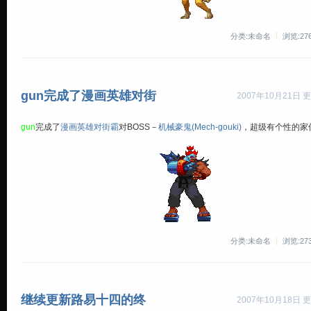
分类:未命名
浏览:27
gun完成了漫画英雄对街
2007年10月21日 更
gun
完成了
漫画英雄对街霸
对BOSS－
机械豪鬼(Mech-gouki)
，超级有个性的家
分类:未命名
浏览:27
继续更新路易十四的终
2007年10月18日 更