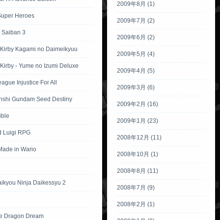
2009年8月 (1)
Super Heroes
2009年7月 (2)
 Saiban 3
2009年6月 (2)
 Kirby Kagami no Daimeikyuu
2009年5月 (4)
Kirby - Yume no Izumi Deluxe
2009年4月 (5)
eague Injustice For All
2009年3月 (6)
nshi Gundam Seed Destiny
2009年2月 (16)
ible
2009年1月 (23)
d Luigi RPG
2008年12月 (11)
ade in Wario
2008年10月 (1)
2008年8月 (11)
aikyou Ninja Daikessyu 2
2008年7月 (9)
2008年2月 (1)
e Dragon Dream