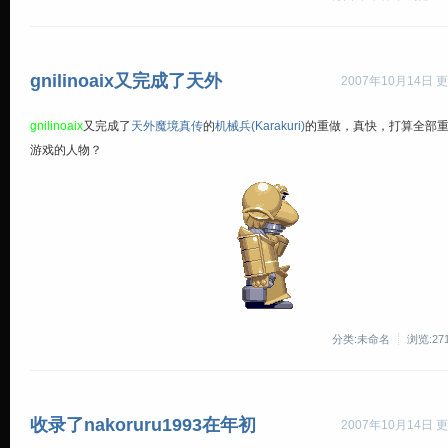
gnilinoaix又完成了天外
2007年10月14日 更
gnilinoaix
又完成了
天外魔境真传
的
机械兵(Karakuri)
的重做，真快，打算全部
游戏的人物？
分类:未命名
浏览:27
收录了nakoruru1993在年初
2007年10月14日 更