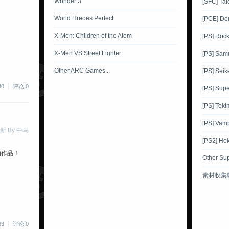
Wonder 3
[SFC] Tal
World Hreoes Perfect
[PCE] De
X-Men: Children of the Atom
[PS] Roc
X-Men VS Street Fighter
[PS] Sam
Other ARC Games...
[PS] Sei
30
评论:0
[PS] Supe
[PS] Toki
[PS] Vamp
新 By 中鸟
[PS2] Ho
的作品！
Other Su
素材收集
83
评论:0