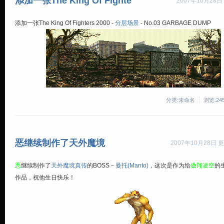
添加一张The King Of Fighte
2007年10月28日
添加一张
The King Of Fighters 2000
-
分层场景
-
No.03 GARBAGE DUMP
分类:未命名
浏览:24
恶继续制作了天外魔境
2007年10月28日 更
恶
继续制作了
天外魔境真传
的BOSS－
曼托(Manto)
，这次是作为给
傲翔凌空
的
作品，祝他生日快乐！