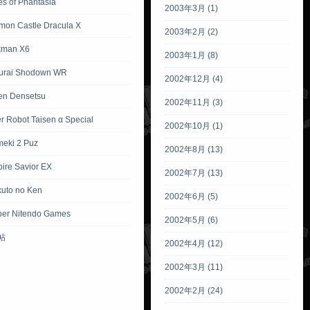
es of Phantasia
2003年3月 (1)
mon Castle Dracula X
2003年2月 (2)
kman X6
2003年1月 (8)
urai Shodown WR
2002年12月 (4)
ken Densetsu
2002年11月 (3)
r Robot Taisen α Special
2002年10月 (1)
meki 2 Puz
2002年8月 (13)
ire Savior EX
2002年7月 (13)
kuto no Ken
2002年6月 (5)
per Nitendo Games
2002年5月 (6)
帖
2002年4月 (12)
2002年3月 (11)
2002年2月 (24)