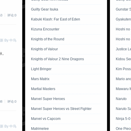
Guilty Gear Isuka
Gunstar 
63
评论:0
Kabuki Klash: Far East of Eden
Gyakuten
Kizuna Encounter
Hoshi no
Knights of the Round
Hoshi no 
新 By 中鸟
Knights of Valour
Justice L
伙。
Knights of Valour 2 Nine Dragons
Kidou Se
Light Bringer
Kim Poss
Mars Matrix
Mario an
Martial Masters
Mawaru M
Marvel Super Heroes
Naruto
38
评论:0
Marvel Super Heroes vs Street Fighter
Naruto S
Marvel vs Capcom
Ninja 5-0
新 By 中鸟
Matrimelee
One Piec