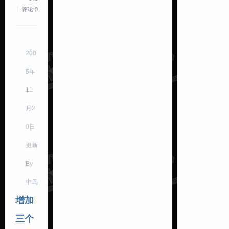
评论:0
200
5年
11
月2
0日
更新
By
中鸟
增加
三个