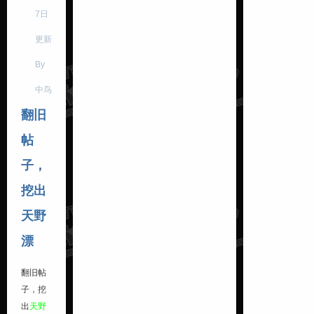
7日
更新
By
中鸟
翻旧
帖
子，
挖出
天野
漂
翻旧帖
子，挖
出
天野