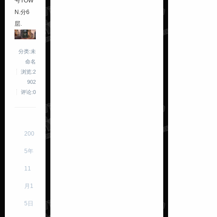
号
TOW
N
.分6
层.
分类:未
命名
浏览:2
902
评论:0
200
5年
11
月1
5日