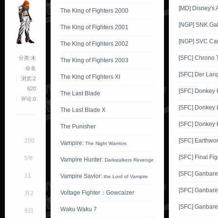
[MD] Disney's 
The King of Fighters 2000
[NGP] SNK Gals
The King of Fighters 2001
[NGP] SVC Car
The King of Fighters 2002
[SFC] Chrono T
分类:未
The King of Fighters 2003
命名
[SFC] Der Lang
The King of Fighters XI
浏览:2
620
[SFC] Donkey
The Last Blade
评论:0
[SFC] Donkey 
The Last Blade X
[SFC] Donkey 
The Punisher
200
[SFC] Earthwo
Vampire:
The Night Warriors
[SFC] Final Fig
5年
Vampire Hunter:
Darkstalkers Revenge
[SFC] Ganbar
11
Vampire Savior:
the Lord of Vampire
[SFC] Ganbar
Voltage Fighter：Gowcaizer
月2
[SFC] Ganbar
Waku Waku 7
9日