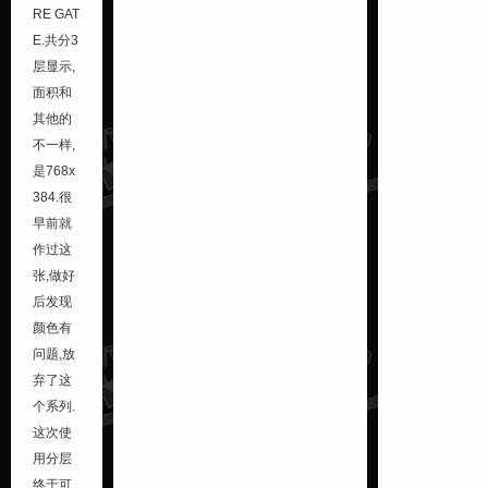
RE GAT
E
.共分3
层显示,
面积和
其他的
不一样,
是768x
384.
很
早前就
作过这
张,做好
后发现
颜色有
问题,放
弃了这
个系列.
这次使
用分层
终于可