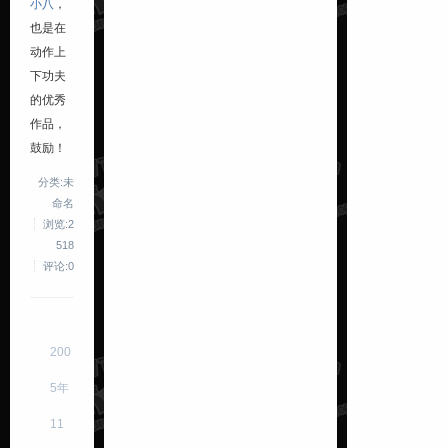
小八
，
也是在
动作上
下功夫
的优秀
作品，
鼓励！
分类:未
命名
浏览:2
518
评论:0
200
5年
11