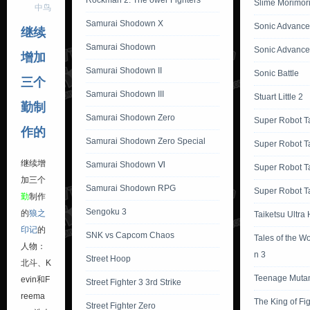
Rockman 2: The ower Fighters
Slime Morimor
中鸟
Samurai Shodown X
Sonic Advance
继续
Samurai Shodown
Sonic Advance
增加
Samurai Shodown II
Sonic Battle
三个
Samurai Shodown III
Stuart Little 2
勤制
Samurai Shodown Zero
Super Robot T
作的
Samurai Shodown Zero Special
Super Robot T
继续增
Samurai Shodown Ⅵ
Super Robot T
加三个
Samurai Shodown RPG
Super Robot Ta
勤
制作
Sengoku 3
的
狼之
Taiketsu Ultra
印记
的
SNK vs Capcom Chaos
Tales of the W
人物：
n 3
Street Hoop
北斗、K
Teenage Mutant
evin和F
Street Fighter 3 3rd Strike
reema
The King of Fi
Street Fighter Zero