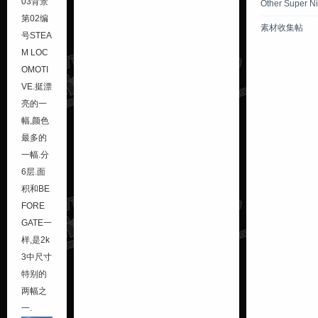
03背景
Other Super N
第02编
素材收集帖
号
STEA
M LOC
OMOTI
VE
.挺漂
亮的一
幅,颜色
最多的
一幅.分
6层.面
积和
BE
FORE
GATE
一
样,是2k
3中尺寸
特别的
两幅之
一.