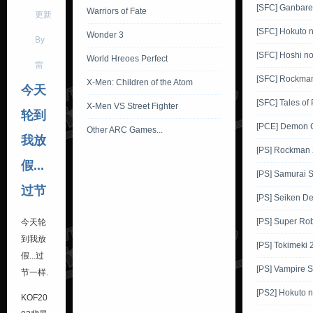
[SFC] Ganbar
Warriors of Fate
更新
[SFC] Hokuto 
Wonder 3
By
[SFC] Hoshi no
World Hreoes Perfect
雷
[SFC] Rockma
X-Men: Children of the Atom
今天
[SFC] Tales of
X-Men VS Street Fighter
轮到
[PCE] Demon C
Other ARC Games...
我放
[PS] Rockman
假...
[PS] Samurai
过节
[PS] Seiken D
[PS] Super Rob
今天轮
到我放
[PS] Tokimeki 
假...过
[PS] Vampire S
节一样.
[PS2] Hokuto 
KOF20