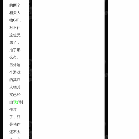
的两个
相关人
物GIF，
对不住
这位兄
弟了，
拖了那
么久。
另外这
个游戏
的其它
人物其
实已经
由“
勤
”制
作过
了，只
是动作
还不太