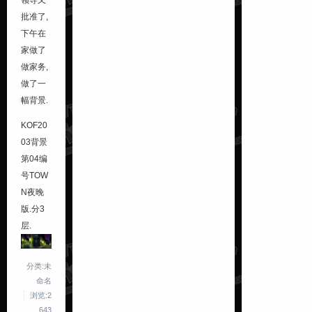
领导又
批准了,
下午在
家做了
做家务,
做了一
幅背景.
KOF20
03背景
第04编
号
TOW
N
夜晚
版.分3
层.
分类:未
命名
浏览:2
643