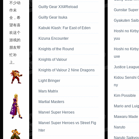
不少动
Guilty Gear XX#Reload
Gunstar Super
作未
Guilty Gear Isuka
全，希
Gyakuten Saib
望有喜
Kabuki Klash: Far East of Eden
Hoshi no Kirb
欢这个
Kizuna Encounter
yuu
游戏的
朋友帮
Knights of the Round
Hoshi no Kirby
忙补
uxe
Knights of Valour
上。
Justice League 
Knights of Valour 2 Nine Dragons
Kidou Senshi 
Light Bringer
ny
Mars Matrix
Kim Possible
Martial Masters
Mario and Lui
Marvel Super Heroes
Mawaru Made 
Marvel Super Heroes vs Street Fig
Naruto
hter
Naruto Saikyo