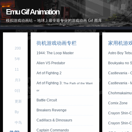
Emu Gif Animation
模拟游戏动画站 – 地球上最全最专业的游戏动画 Gif 图库
街机游戏动画专栏
家用机游
200
1944: The Loop Master
Astro Boy Tet
5年
Alien VS Predator
Boukyaku no S
11
Art of Fighting 2
Castlevania - 
月3
Art of Fighting 3:
Castlevania - 
The Path of the Warri
0日
or
Chohmakaimu
Battle Circuit
更新
Comix Zone
Breakers Revenge
By
Crayon Shin-
Cadillacs & Dinosaurs
中鸟
Crayon Shin-C
Captain Commando