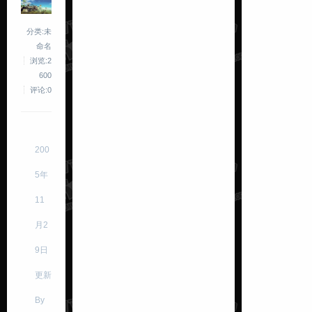
分类:未
命名
浏览:2
600
评论:0
200
5年
11
月2
9日
更新
By