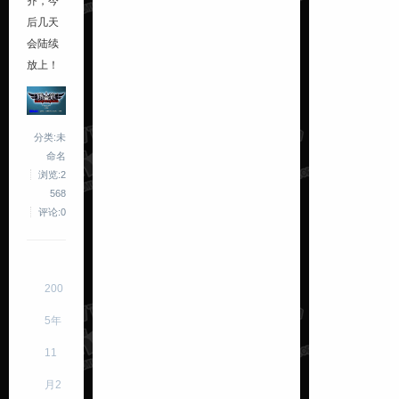
齐，今
后几天
会陆续
放上！
分类:未
命名
浏览:2
568
评论:0
200
5年
11
月2