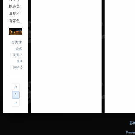
以完美
展现所
有颜色.
分类:未
命名
浏览:3
031
评论:0
‹‹
1
››
苏I
Power