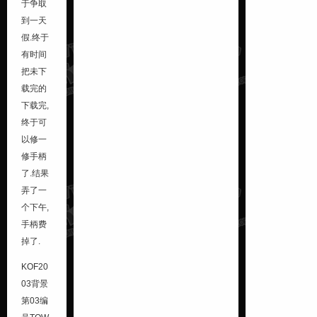
于争取
到一天
假.终于
有时间
把未下
载完的
下载完,
终于可
以修一
修手柄
了.结果
弄了一
个下午,
手柄费
掉了.
KOF20
03背景
第03编