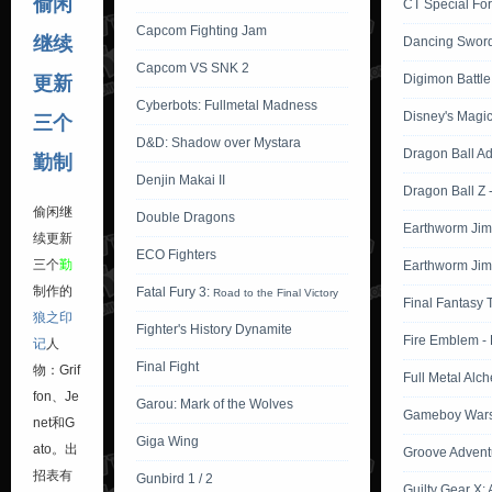
偷闲
CT Special For
Capcom Fighting Jam
继续
Dancing Swor
Capcom VS SNK 2
Digimon Battle 
更新
Cyberbots: Fullmetal Madness
Disney's Magic
三个
D&D: Shadow over Mystara
Dragon Ball A
勤制
Denjin Makai II
Dragon Ball Z 
偷闲继
Double Dragons
Earthworm Jim
续更新
ECO Fighters
三个
勤
Earthworm Jim
制作的
Fatal Fury 3:
Road to the Final Victory
Final Fantasy 
狼之印
Fighter's History Dynamite
Fire Emblem -
记
人
Final Fight
物：Grif
Full Metal Alch
fon、Je
Garou: Mark of the Wolves
Gameboy Wars 
net和G
Giga Wing
ato。出
Groove Advent
招表有
Gunbird 1 / 2
Guilty Gear X: