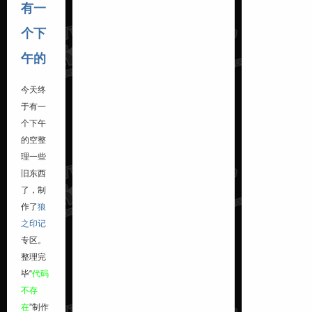
有一
个下
午的
今天终
于有一
个下午
的空整
理一些
旧东西
了，制
作了
狼
之印记
专区。
整理完
毕“
代码
不存
在
”制作