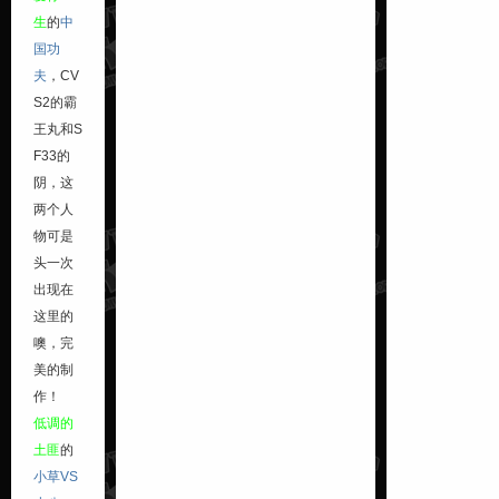
生
的
中
国功
夫
，CV
S2的霸
王丸和S
F33的
阴，这
两个人
物可是
头一次
出现在
这里的
噢，完
美的制
作！
低调的
土匪
的
小草VS