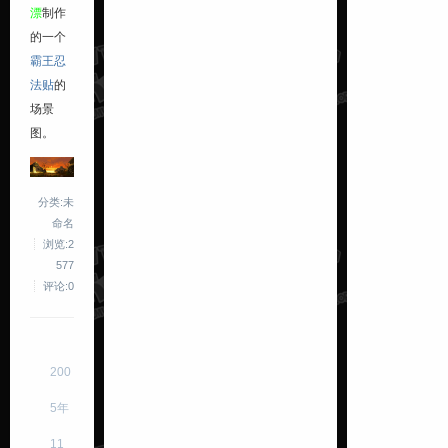
漂
制作
的一个
霸王忍
法贴
的
场景
图。
分类:未
命名
浏览:2
577
评论:0
200
5年
11