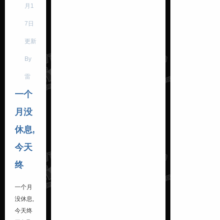
月1
7日
更新
By
雷
一个
月没
休息,
今天
终
一个月
没休息,
今天终