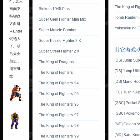
n，选人
The King of Fi
画面支
Strikers 1945 Plus
持键盘
Tomb Raider -
Super Gem Fighter Mini Mix
方向键
Yakusoku no C
Super Muscle Bomber
＋Enter
键选人
Super Puzzle Fighter 2 X
了。明
其它游戏
Super Street Fighter 2 X
后天会
[DS] Jump Sup
加班，
The King of Dragons
周末继
[DS] Jump Ulti
The King of Fighters
续！
[DS] Mario Ho
The King of Fighters '94
[FC] Rushin At
The King of Fighters '95
[GBC] Pocket 
The King of Fighters '96
[GBC] Pokemon 
The King of Fighters '97
[MD] Golden A
The King of Fighters '98
[MD] Bare Knuck
The King of Fighters '99