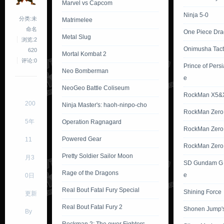
Marvel vs Capcom
Ninja 5-0
分类:未
Matrimelee
命名
One Piece Dr
Metal Slug
浏览:2
Onimusha Tact
620
Mortal Kombat 2
评论:0
Prince of Pers
Neo Bomberman
e
NeoGeo Battle Coliseum
RockMan X5&
200
Ninja Master's: haoh-ninpo-cho
RockMan Zero
5年
Operation Ragnagard
RockMan Zero
Powered Gear
11
RockMan Zero
Pretty Soldier Sailor Moon
月3
SD Gundam G 
Rage of the Dragons
e
0日
Real Bout Fatal Fury Special
Shining Force
更新
Real Bout Fatal Fury 2
Shonen Jump'
By