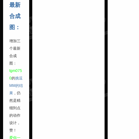
最新
合成
图：
增加三
个最新
合成
图：
tgm075
0
的
挑逗
MM的结
果
，仍
然是精
细到点
的动作
设计，
赞！
爱你一