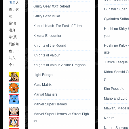
明星
人
Guilty Gear XX#Reload
Gunstar Super 
物，这
Guilty Gear Isuka
次
Gyakuten Saiba
是“鼻
Kabuki Klash: Far East of Eden
Hoshi no Kirby
毛真
Kizuna Encounter
yuu
拳”系
列的角
Knights of the Round
Hoshi no Kirby 
色，一
uxe
Knights of Valour
共六
Justice League I
个：
Knights of Valour 2 Nine Dragons
Kidou Senshi 
Light Bringer
y
Mars Matrix
Kim Possible
Martial Masters
Mario and Luig
Marvel Super Heroes
Mawaru Made i
Marvel Super Heroes vs Street Figh
Naruto
ter
Naruto Saikyou