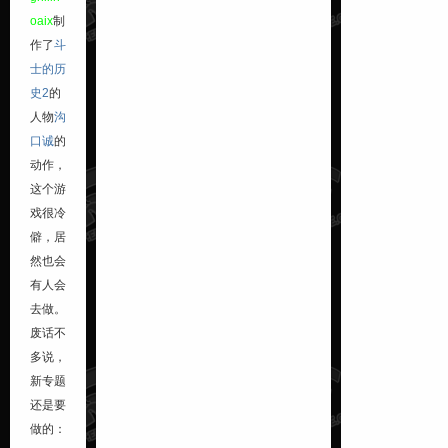
oaix
制
作了
斗
士的历
史2
的
人物
沟
口诚
的
动作，
这个游
戏很冷
僻，居
然也会
有人会
去做。
废话不
多说，
新专题
还是要
做的：