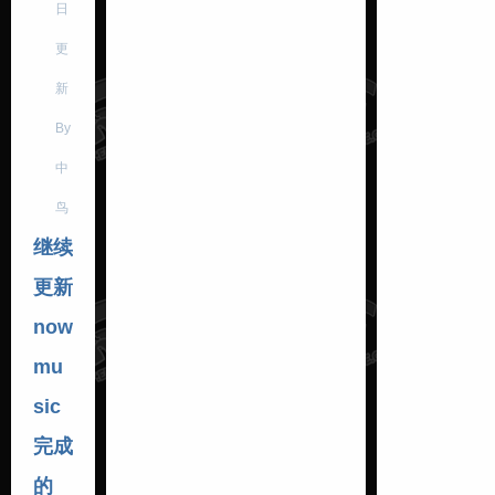
日
更
新
By
中
鸟
继续
更新
now
mu
sic
完成
的