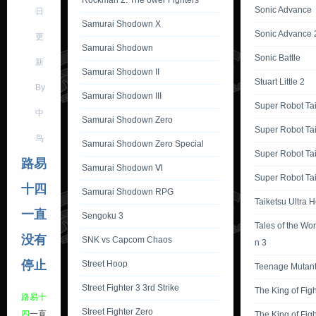
Rockman 2: The ower Fighters
Sonic Advance
日
Samurai Shodown X
Sonic Advance 
更
Samurai Shodown
Sonic Battle
新
Samurai Shodown II
Stuart Little 2
By
Samurai Shodown III
Super Robot Ta
中
Samurai Shodown Zero
Super Robot Ta
鸟
Samurai Shodown Zero Special
Super Robot Ta
路易
Samurai Shodown Ⅵ
Super Robot Tai
十四
Samurai Shodown RPG
Taiketsu Ultra 
一直
Sengoku 3
Tales of the Wor
没有
SNK vs Capcom Chaos
n 3
停止
Street Hoop
Teenage Mutant 
Street Fighter 3 3rd Strike
The King of Fig
路易十
Street Fighter Zero
四
一直
The King of Fig