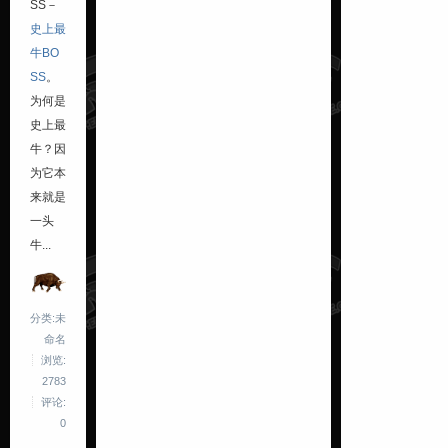
SS－
史上最
牛BO
SS
。
为何是
史上最
牛？因
为它本
来就是
一头
牛...
分类:未
命名
浏览:
2783
评论:
0