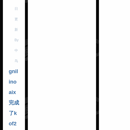
日
更
新
By
中
鸟
gnil
ino
aix
完成
了k
of2