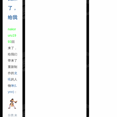
了，
给我
nakor
uru19
93
回
来了，
给我们
带来了
重新制
作的
龙
吼
的人
物
琳(L
ynn)
：
分类:未