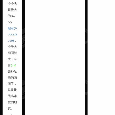
个个头
超级大
的BO
SS－
启示(A
pocaly
pse)
，
个子大
画面就
大，辛
苦
gun
去补足
他的画
面了，
总是挑
战高难
度的朋
友。