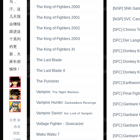
马，
The King of Fighters 2000
[NGP] SNK Gals'
汗。这
几天我
The King of Fighters 2001
[NGP] SVC Card
会继续
The King of Fighters 2002
[SFC] Chrono Tr
跟进这
The King of Fighters 2003
个系列
[SFC] Der Langr
的更
The King of Fighters XI
[SFC] Donkey 
新，大
The Last Blade
[SFC] Donkey K
家长假
愉快！
The Last Blade X
[SFC] Donkey K
The Punisher
[SFC] Earthwor
Vampire:
The Night Warriors
[SFC] Final Figh
Vampire Hunter:
Darkstalkers Revenge
[SFC] Ganbare
Vampire Savior:
the Lord of Vampire
[SFC] Ganbare
分类:未
Voltage Fighter：Gowcaizer
[SFC] Ganbare
命名
浏览:
Waku Waku 7
[SFC] Ganbare
2289