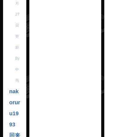
月
27
日
更
新
By
中
鸟
nak
orur
u19
93
回来