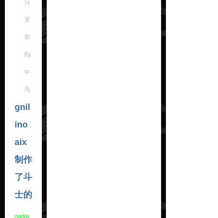
日
更
新
By
中
鸟
gnil
ino
aix
制作
了斗
士的
gnilin