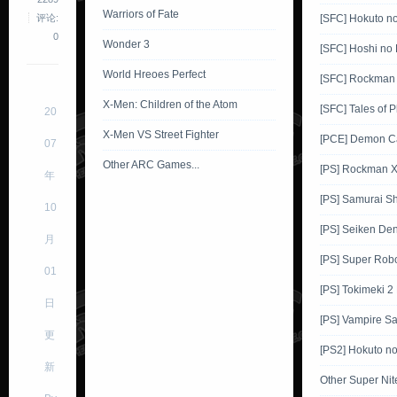
Warriors of Fate
评论:
[SFC] Hokuto n
0
Wonder 3
[SFC] Hoshi no 
World Hreoes Perfect
[SFC] Rockman
X-Men: Children of the Atom
[SFC] Tales of 
20
X-Men VS Street Fighter
[PCE] Demon Ca
07
Other ARC Games...
[PS] Rockman 
年
[PS] Samurai 
10
[PS] Seiken De
月
[PS] Super Robo
01
[PS] Tokimeki 2
日
[PS] Vampire Sa
更
[PS2] Hokuto n
新
Other Super Ni