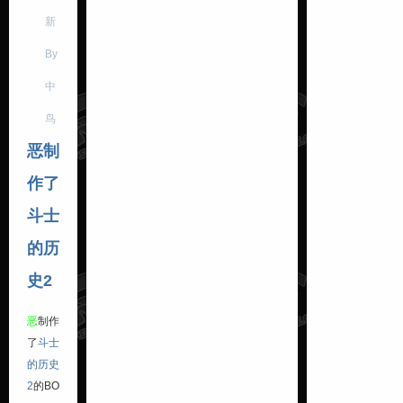
新
By
中
鸟
恶制
作了
斗士
的历
史2
恶
制作
了
斗士
的历史
2
的BO