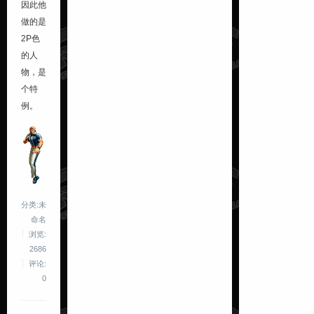
因此他
做的是
2P色
的人
物，是
个特
例。
分类:未
命名
浏览:
2686
评论:
0