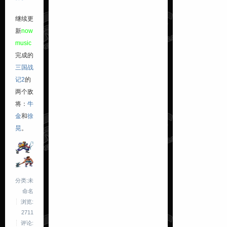
继续更
新
now
music
完成的
三国战
记2
的
两个敌
将：
牛
金
和
徐
晃
。
分类:未
命名
浏览:
2711
评论: