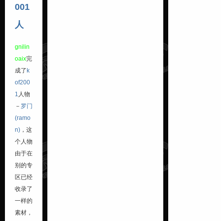
001
人
gnilin
oaix
完
成了
k
of200
1
人物
－
罗门
(ramo
n)
，这
个人物
由于在
别的专
区已经
收录了
一样的
素材，