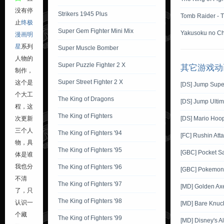
没有停
Strikers 1945 Plus
Tomb Raider - 
止
终极
Super Gem Fighter Mini Mix
Yakusoku no Ch
漫画明
星
系列
Super Muscle Bomber
人物的
Super Puzzle Fighter 2 X
其它游戏动
制作，
Super Street Fighter 2 X
这个是
[DS] Jump Supe
个大工
The King of Dragons
[DS] Jump Ultim
程，这
The King of Fighters
[DS] Mario Hoo
次更新
三个人
The King of Fighters '94
[FC] Rushin Att
物，具
The King of Fighters '95
[GBC] Pocket S
体是谁
我也分
The King of Fighters '96
[GBC] Pokemon G
不清
The King of Fighters '97
[MD] Golden Ax
了，只
The King of Fighters '98
认识一
[MD] Bare Knuckl
个藏
The King of Fighters '99
[MD] Disney's A