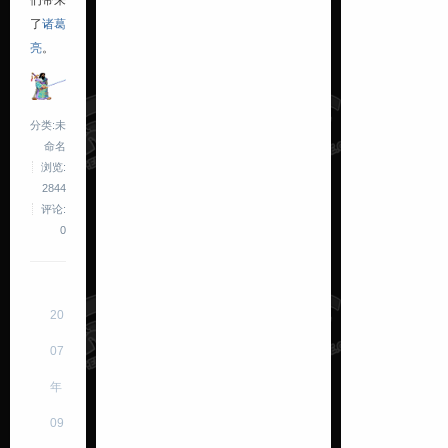
了
诸葛
亮
。
分类:未
命名
浏览:
2844
评论:
0
20
07
年
09