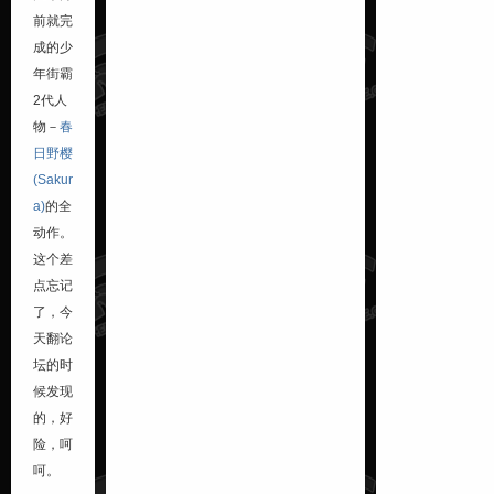
前就完
成的少
年街霸
2代人
物－
春
日野樱
(Sakur
a)
的全
动作。
这个差
点忘记
了，今
天翻论
坛的时
候发现
的，好
险，呵
呵。