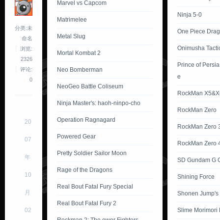
Marvel vs Capcom
Ninja 5-0
Matrimelee
分类:未
One Piece Dra
Metal Slug
命名
Onimusha Tacti
浏览:
Mortal Kombat 2
2326
Prince of Persi
Neo Bomberman
评论:
e
0
NeoGeo Battle Coliseum
RockMan X5&X
Ninja Master's: haoh-ninpo-cho
RockMan Zero
Operation Ragnagard
20
RockMan Zero 
Powered Gear
07
RockMan Zero 
Pretty Soldier Sailor Moon
年
SD Gundam G G
Rage of the Dragons
10
Shining Force
Real Bout Fatal Fury Special
月
Shonen Jump's
Real Bout Fatal Fury 2
Slime Morimori
02