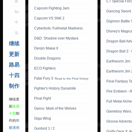
新
CT Special Forc
Capcom Fighting Jam
Dancing Sword
By
Capcom VS SNK 2
Digimon Battle S
中
Cyberbots: Fullmetal Madness
Disney's Magica
鸟
D&D: Shadow over Mystara
Dragon Ball Ad
继续
Denjin Makai II
Dragon Ball Z -
更新
Double Dragons
Earthworm Jim
路易
ECO Fighters
Earthworm Jim 
十四
Fatal Fury 3:
Road to the Final Victory
Final Fantasy T
制作
Fighter's History Dynamite
Fire Emblem - 
Final Fight
继续更
Full Metal Alche
新
路易
Garou: Mark of the Wolves
Gameboy Wars 
十四
制
Giga Wing
作的
终
Groove Adventu
极漫画
Gunbird 1 / 2
Guilty Gear X: 