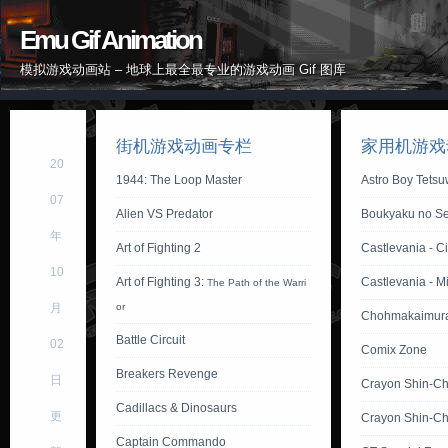
Emu Gif Animation
模拟游戏动画站 – 地球上最全最专业的游戏动画 Gif 图库
街机游戏动画专栏
家用机游戏
20
1944: The Loop Master
Astro Boy Tets
07
Alien VS Predator
Boukyaku no Se
年
Art of Fighting 2
Castlevania - Ci
10
Art of Fighting 3:
Castlevania - M
The Path of the Warri
月
or
Chohmakaimur
Battle Circuit
02
Comix Zone
Breakers Revenge
日
Crayon Shin-C
Cadillacs & Dinosaurs
更
Crayon Shin-Ch
Captain Commando