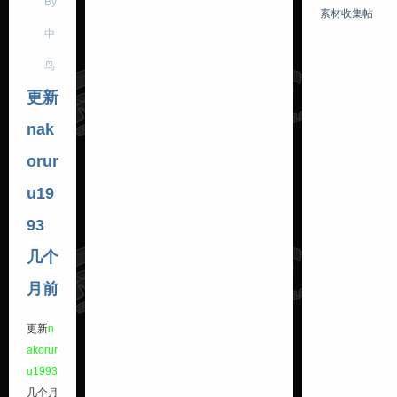
By
素材收集帖
中
鸟
更新
nak
orur
u19
93
几个
月前
更新
n
akorur
u1993
几个月